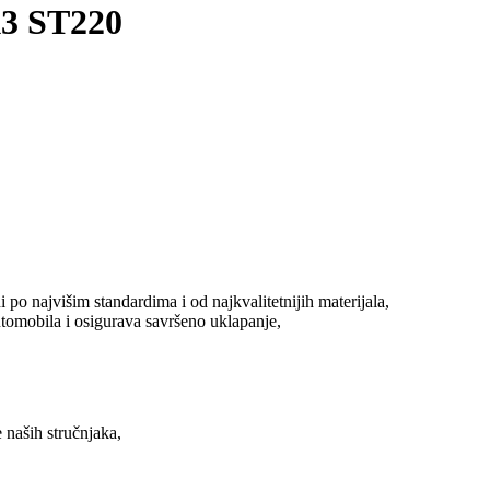
k3 ST220
najvišim standardima i od najkvalitetnijih materijala,
tomobila i osigurava savršeno uklapanje,
 naših stručnjaka,