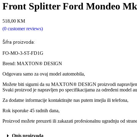
Front Splitter Ford Mondeo M
518,00
KM
(
0
customer reviews)
Šifra proizvoda:
FO-MO-3-ST-FD1G
Brend: MAXTON® DESIGN
Odgovara samo za ovaj model automobila,
Možete biti sigurni da su MAXTON® DESIGN proizvodi napravljeni po 
Svaki proizvod je napravljen po specifikacijama za određeni model au
Za dodatne informacije kontaktirajte nas putem imejla ili telefona,
Rok isporuke 45 radnih dana,
Proizvod možete preuzeti ili zakazati profesionalnu ugradnju od strane
Opis proizvoda