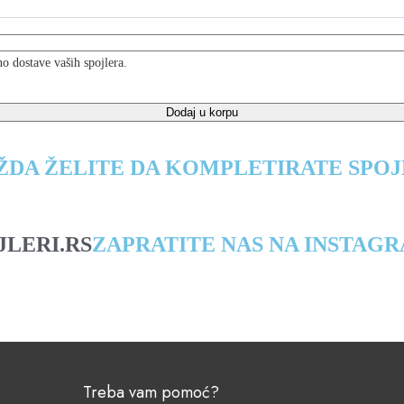
o dostave vaših spojlera.
Dodaj u korpu
DA ŽELITE DA KOMPLETIRATE SPOJ
JLERI.RS
ZAPRATITE NAS NA INSTAG
Treba vam pomoć?