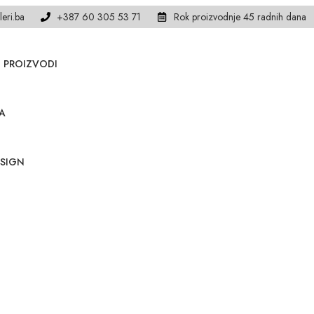
leri.ba
+387 60 305 53 71
Rok proizvodnje 45 radnih dana
 PROIZVODI
A
SIGN