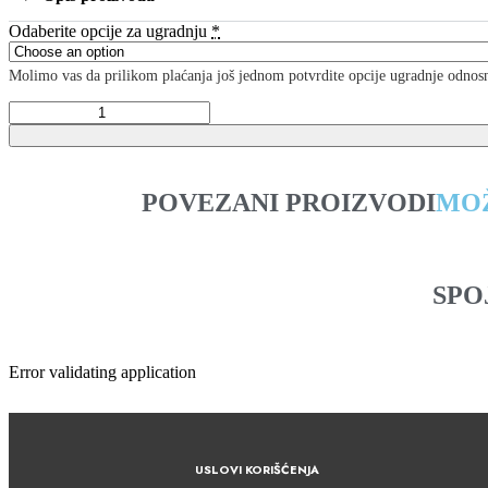
Odaberite opcije za ugradnju
*
Molimo vas da prilikom plaćanja još jednom potvrdite opcije ugradnje odnosn
POVEZANI PROIZVODI
MOŽ
SPO
Error validating application
USLOVI KORIŠĆENJA