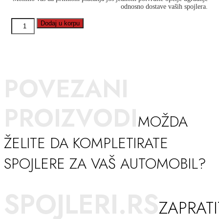
odnosno dostave vaših spojlera.
Dodaj u korpu
POVEZANI
PROIZVODI
MOŽDA
ŽELITE DA KOMPLETIRATE
SPOJLERE ZA VAŠ AUTOMOBIL?
SPOJLERI.RS
ZAPRATI