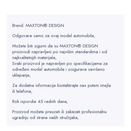
Brend: MAXTON® DESIGN
Odgovara samo za ovaj model automobila,
Možete biti sigurni da su MAXTON® DESIGN
proizvodi napravljeni po najvišim standardima i od
najkvalitetnijih materijala,
Svaki proizvod je napravljen po specifikacijama za
određeni model automobila i osigurava savršeno
uklapanje,
Za dodatne informacije kontaktirajte nas putem imejla
ili telefona,
Rok isporuke 45 radnih dana,
Proizvod možete preuzeti ili zakazati profesionalnu
ugradnju od strane naših stručnjaka,