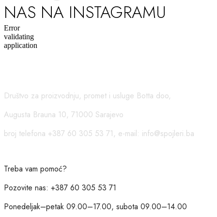
NAS NA INSTAGRAMU
Error
validating
application
USLOVI KORIŠĆENJA
Društvo za proizvodnju, promet i usluge Botta doo,
Augusta Brauna 10, 71000 Sarajevo
broj telefona +387 60 305 53 71, e-mail: info@spojleri.ba
Treba vam pomoć?
Pozovite nas: +387 60 305 53 71
Ponedeljak–petak 09.00–17.00, subota 09.00–14.00