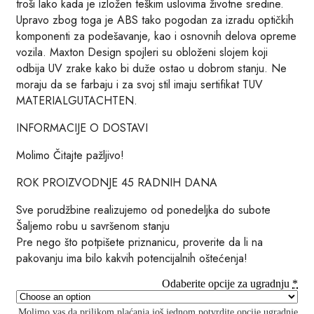
troši lako kada je izložen teškim uslovima životne sredine.
Upravo zbog toga je ABS tako pogodan za izradu optičkih
komponenti za podešavanje, kao i osnovnih delova opreme
vozila. Maxton Design spojleri su obloženi slojem koji
odbija UV zrake kako bi duže ostao u dobrom stanju. Ne
moraju da se farbaju i za svoj stil imaju sertifikat TUV
MATERIALGUTACHTEN.
INFORMACIJE O DOSTAVI
Molimo Čitajte pažljivo!
ROK PROIZVODNJE 45 RADNIH DANA
Sve porudžbine realizujemo od ponedeljka do subote
Šaljemo robu u savršenom stanju
Pre nego što potpišete priznanicu, proverite da li na
pakovanju ima bilo kakvih potencijalnih oštećenja!
Odaberite opcije za ugradnju
*
Molimo vas da prilikom plaćanja još jednom potvrdite opcije ugradnje