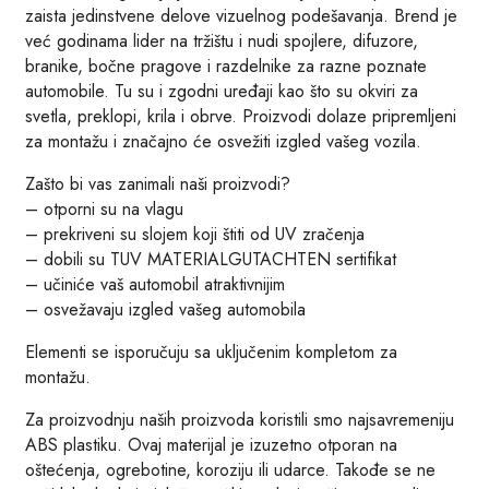
zaista jedinstvene delove vizuelnog podešavanja. Brend je
već godinama lider na tržištu i nudi spojlere, difuzore,
branike, bočne pragove i razdelnike za razne poznate
automobile. Tu su i zgodni uređaji kao što su okviri za
svetla, preklopi, krila i obrve. Proizvodi dolaze pripremljeni
za montažu i značajno će osvežiti izgled vašeg vozila.
Zašto bi vas zanimali naši proizvodi?
– otporni su na vlagu
– prekriveni su slojem koji štiti od UV zračenja
– dobili su TUV MATERIALGUTACHTEN sertifikat
– učiniće vaš automobil atraktivnijim
– osvežavaju izgled vašeg automobila
Elementi se isporučuju sa uključenim kompletom za
montažu.
Za proizvodnju naših proizvoda koristili smo najsavremeniju
ABS plastiku. Ovaj materijal je izuzetno otporan na
oštećenja, ogrebotine, koroziju ili udarce. Takođe se ne