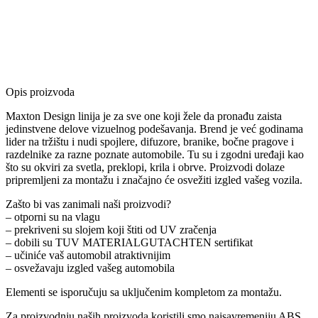
Opis proizvoda
Maxton Design linija je za sve one koji žele da pronađu zaista
jedinstvene delove vizuelnog podešavanja. Brend je već godinama
lider na tržištu i nudi spojlere, difuzore, branike, bočne pragove i
razdelnike za razne poznate automobile. Tu su i zgodni uređaji kao
što su okviri za svetla, preklopi, krila i obrve. Proizvodi dolaze
pripremljeni za montažu i značajno će osvežiti izgled vašeg vozila.
Zašto bi vas zanimali naši proizvodi?
– otporni su na vlagu
– prekriveni su slojem koji štiti od UV zračenja
– dobili su TUV MATERIALGUTACHTEN sertifikat
– učiniće vaš automobil atraktivnijim
– osvežavaju izgled vašeg automobila
Elementi se isporučuju sa uključenim kompletom za montažu.
Za proizvodnju naših proizvoda koristili smo najsavremeniju ABS