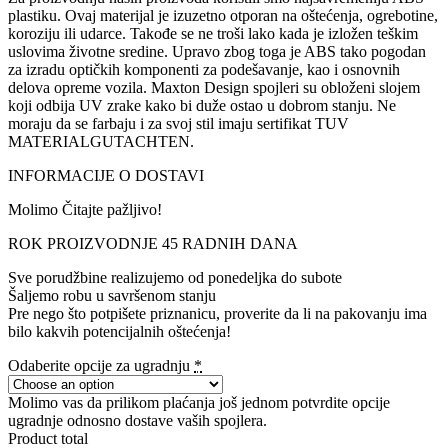
plastiku. Ovaj materijal je izuzetno otporan na oštećenja, ogrebotine,
koroziju ili udarce. Takođe se ne troši lako kada je izložen teškim
uslovima životne sredine. Upravo zbog toga je ABS tako pogodan
za izradu optičkih komponenti za podešavanje, kao i osnovnih
delova opreme vozila. Maxton Design spojleri su obloženi slojem
koji odbija UV zrake kako bi duže ostao u dobrom stanju. Ne
moraju da se farbaju i za svoj stil imaju sertifikat TUV
MATERIALGUTACHTEN.
INFORMACIJE O DOSTAVI
Molimo Čitajte pažljivo!
ROK PROIZVODNJE 45 RADNIH DANA
Sve porudžbine realizujemo od ponedeljka do subote
Šaljemo robu u savršenom stanju
Pre nego što potpišete priznanicu, proverite da li na pakovanju ima
bilo kakvih potencijalnih oštećenja!
Odaberite opcije za ugradnju
*
Molimo vas da prilikom plaćanja još jednom potvrdite opcije
ugradnje odnosno dostave vaših spojlera.
Product total