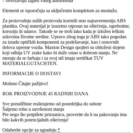
– osvežavaju izgled vašeg automobila
Elementi se isporučuju sa uključenim kompletom za montažu.
Za proizvodnju naših proizvoda koristili smo najsavremeniju ABS
plastiku. Ovaj materijal je izuzetno otporan na oštećenja, ogrebotine,
koroziju ili udarce. Takođe se ne troši lako kada je izložen teškim
uslovima životne sredine. Upravo zbog toga je ABS tako pogodan
za izradu optičkih komponenti za podešavanje, kao i osnovnih
delova opreme vozila. Maxton Design spojleri su obloženi slojem
koji odbija UV zrake kako bi duže ostao u dobrom stanju. Ne
moraju da se farbaju i za svoj stil imaju sertifikat TUV
MATERIALGUTACHTEN.
INFORMACIJE O DOSTAVI
Molimo Čitajte pažljivo!
ROK PROIZVODNJE 45 RADNIH DANA
Sve porudžbine realizujemo od ponedeljka do subote
Šaljemo robu u savršenom stanju
Pre nego što potpišete priznanicu, proverite da li na pakovanju ima
bilo kakvih potencijalnih oštećenja!
Odaberite opcije za ugradnju
*