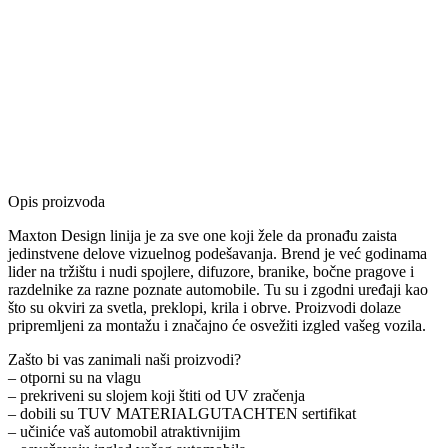
Opis proizvoda
Maxton Design linija je za sve one koji žele da pronađu zaista
jedinstvene delove vizuelnog podešavanja. Brend je već godinama
lider na tržištu i nudi spojlere, difuzore, branike, bočne pragove i
razdelnike za razne poznate automobile. Tu su i zgodni uređaji kao
što su okviri za svetla, preklopi, krila i obrve. Proizvodi dolaze
pripremljeni za montažu i značajno će osvežiti izgled vašeg vozila.
Zašto bi vas zanimali naši proizvodi?
– otporni su na vlagu
– prekriveni su slojem koji štiti od UV zračenja
– dobili su TUV MATERIALGUTACHTEN sertifikat
– učiniće vaš automobil atraktivnijim