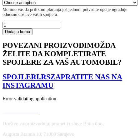
Molimo vas da prilikom plaćanja još jednom potvrdite opcije ugradnje
odnosno dostave vaših spojlera.
Rear
Valance
Dodaj u korpu
Ford
Focus
POVEZANI PROIZVODI
MOŽDA
ST
ŽELITE DA KOMPLETIRATE
Mk3
(RS
SPOJLERE ZA VAŠ AUTOMOBIL?
Look)
količina
SPOJLERI.RS
ZAPRATITE NAS NA
INSTAGRAMU
Error validating application
USLOVI KORIŠĆENJA
Društvo za proizvodnju, promet i usluge Botta doo,
Augusta Brauna 10, 71000 Sarajevo