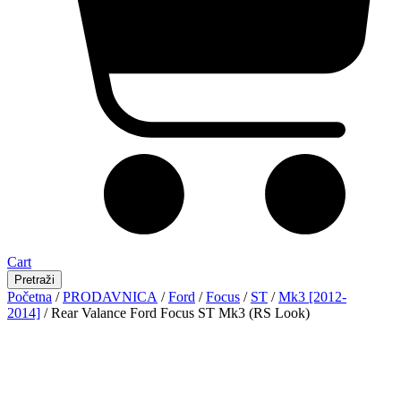
Cart
Pretraži
Početna
/
PRODAVNICA
/
Ford
/
Focus
/
ST
/
Mk3 [2012-
2014]
/ Rear Valance Ford Focus ST Mk3 (RS Look)