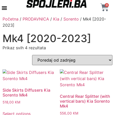
0
AUTENTIČNI PROIZVODI
MAXTON DESIGN
Početna
/
PRODAVNICA
/
Kia
/
Sorento
/ Mk4 [2020-
2023]
Mk4 [2020-2023]
Prikaz svih 4 rezultata
Side Skirts Diffusers Kia
Sorento Mk4
Central Rear Splitter (with
vertical bars) Kia Sorento
518,00
KM
Mk4
Select options
556,00
KM