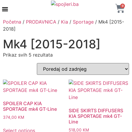
0
AUTENTIČNI PROIZVODI
MAXTON DESIGN
Početna
/
PRODAVNICA
/
Kia
/
Sportage
/ Mk4 [2015-
2018]
Mk4 [2015-2018]
Prikaz svih 5 rezultata
SPOILER CAP KIA
SPORTAGE mk4 GT-Line
SIDE SKIRTS DIFFUSERS
KIA SPORTAGE mk4 GT-
374,00
KM
Line
Select options
518,00
KM