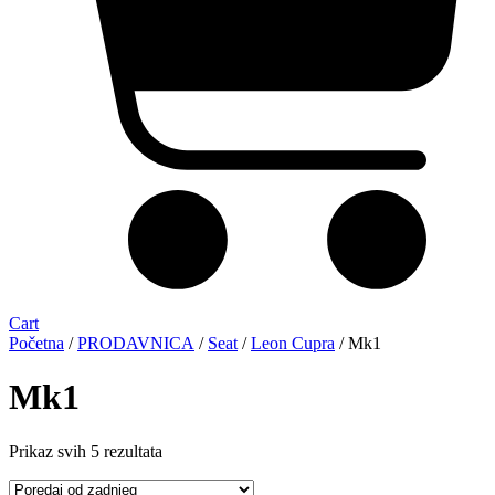
Cart
Početna
/
PRODAVNICA
/
Seat
/
Leon Cupra
/ Mk1
Mk1
Sorted
Prikaz svih 5 rezultata
by
latest