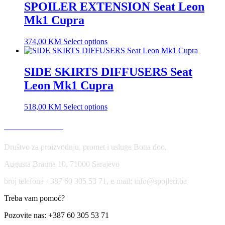
SPOILER EXTENSION Seat Leon
Mk1 Cupra
374,00
KM
Select options
SIDE SKIRTS DIFFUSERS Seat
Leon Mk1 Cupra
518,00
KM
Select options
USLOVI KORIŠĆENJA
Društvo za proizvodnju, promet i usluge Botta doo,
Augusta Brauna 10, 71000 Sarajevo
broj telefona +387 60 305 53 71, e-mail: info@spojleri.ba
Treba vam pomoć?
Pozovite nas: +387 60 305 53 71