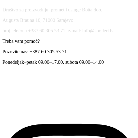
Društvo za proizvodnju, promet i usluge Botta doo,
Augusta Brauna 10, 71000 Sarajevo
broj telefona +387 60 305 53 71, e-mail: info@spojleri.ba
Treba vam pomoć?
Pozovite nas: +387 60 305 53 71
Ponedeljak–petak 09.00–17.00, subota 09.00–14.00