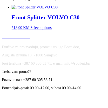
Front Splitter VOLVO C30
518,00
KM
Select options
USLOVI KORIŠĆENJA
Društvo za proizvodnju, promet i usluge Botta doo,
Augusta Brauna 10, 71000 Sarajevo
broj telefona +387 60 305 53 71, e-mail: info@spojleri.ba
Treba vam pomoć?
Pozovite nas: +387 60 305 53 71
Ponedeljak–petak 09.00–17.00, subota 09.00–14.00