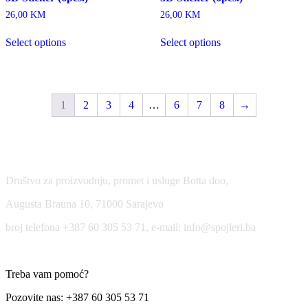
26,00
KM
26,00
KM
Select options
Select options
1
2
3
4
…
6
7
8
→
USLOVI KORIŠĆENJA
Društvo za proizvodnju, promet i usluge Botta doo,
Augusta Brauna 10, 71000 Sarajevo
broj telefona +387 60 305 53 71, e-mail: info@spojleri.ba
Treba vam pomoć?
Pozovite nas: +387 60 305 53 71