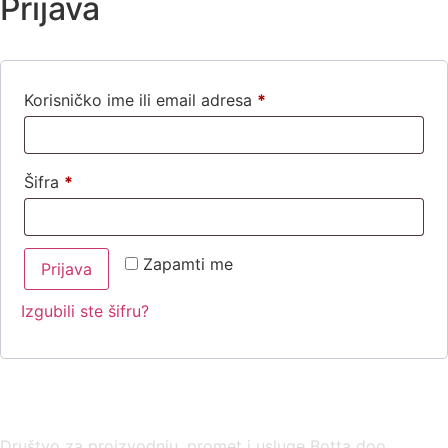
Prijava
Obavezno
Korisničko ime ili email adresa
*
Obavezno
Šifra
*
Zapamti me
Prijava
Izgubili ste šifru?
USLOVI KORIŠĆENJA
Društvo za proizvodnju, promet i usluge Botta doo,