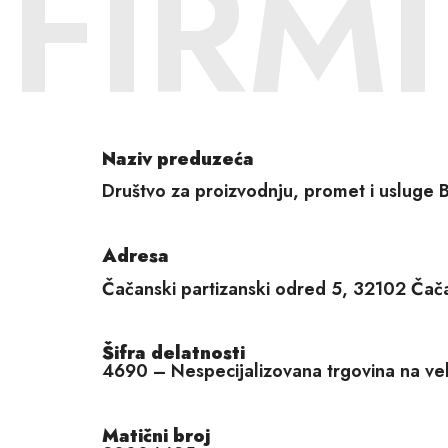
FIRMI
Naziv preduzeća
Društvo za proizvodnju, promet i usluge
Adresa
Čačanski partizanski odred 5, 32102 Čač
Šifra delatnosti
4690 – Nespecijalizovana trgovina na ve
Matični broj