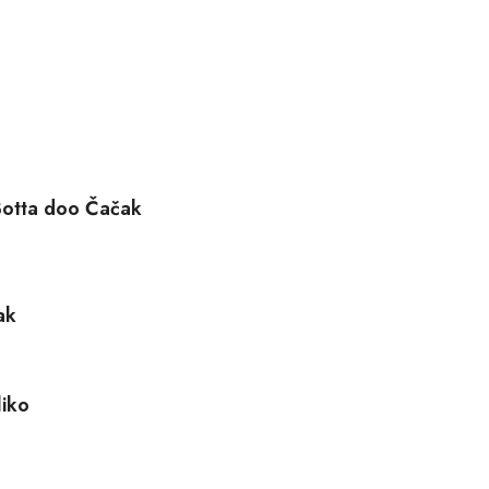
 Botta doo Čačak
ak
liko