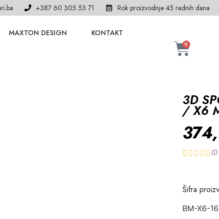
ri.ba
+387 60 305 53 71
Rok proizvodnje 45 radnih dana
MAXTON DESIGN
KONTAKT
0
3D SP
/ X6 
374
(
0
Šifra proiz
BM-X6-1