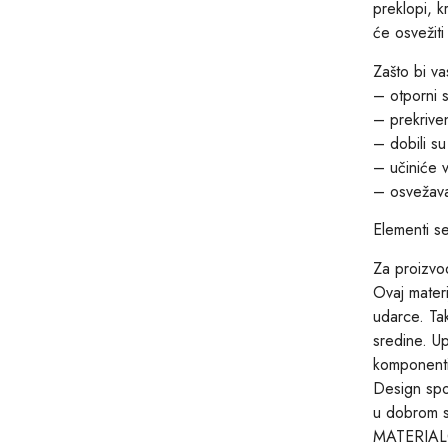
preklopi, k
će osvežit
Zašto bi va
– otporni 
– prekriven
– dobili 
– učiniće v
– osvežava
Elementi s
Za proizvod
Ovaj materi
udarce. Tak
sredine. U
komponenti
Design spo
u dobrom st
MATERIA