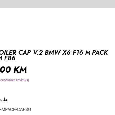
OILER CAP V.2 BMW X6 F16 M-PACK
M F86
,00
KM
customer reviews)
voda:
6-MPACK-CAP3G