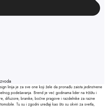
izvoda
gn linija je za sve one koji žele da pronađu zaista jedinstvene
elnog podešavanja. Brend je već godinama lider na tržištu i
ere, difuzore, branike, bočne pragove i razdelnike za razne
omobile. Tu su i zgodni uređaji kao što su okviri za svetla,