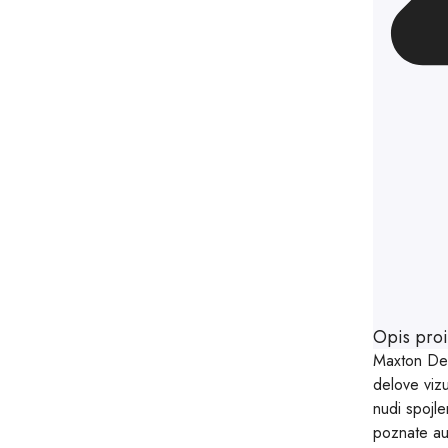
Opis pro
Maxton Desi
delove vizu
nudi spojl
poznate aut