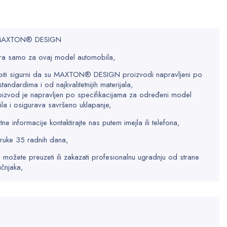
 MAXTON® DESIGN
a samo za ovaj model automobila,
biti sigurni da su MAXTON® DESIGN proizvodi napravljeni po
standardima i od najkvalitetnijih materijala,
oizvod je napravljen po specifikacijama za određeni model
la i osigurava savršeno uklapanje,
e informacije kontaktirajte nas putem imejla ili telefona,
ruke 35 radnih dana,
 možete preuzeti ili zakazati profesionalnu ugradnju od strane
učnjaka,