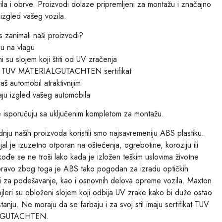
rila i obrve. Proizvodi dolaze pripremljeni za montažu i značajno
i izgled vašeg vozila.
s zanimali naši proizvodi?
su na vlagu
i su slojem koji štiti od UV zračenja
su TUV MATERIALGUTACHTEN sertifikat
aš automobil atraktivnijim
ju izgled vašeg automobila
e isporučuju sa uključenim kompletom za montažu.
nju naših proizvoda koristili smo najsavremeniju ABS plastiku.
jal je izuzetno otporan na oštećenja, ogrebotine, koroziju ili
ođe se ne troši lako kada je izložen teškim uslovima životne
pravo zbog toga je ABS tako pogodan za izradu optičkih
 za podešavanje, kao i osnovnih delova opreme vozila. Maxton
jleri su obloženi slojem koji odbija UV zrake kako bi duže ostao
anju. Ne moraju da se farbaju i za svoj stil imaju sertifikat TUV
LGUTACHTEN.