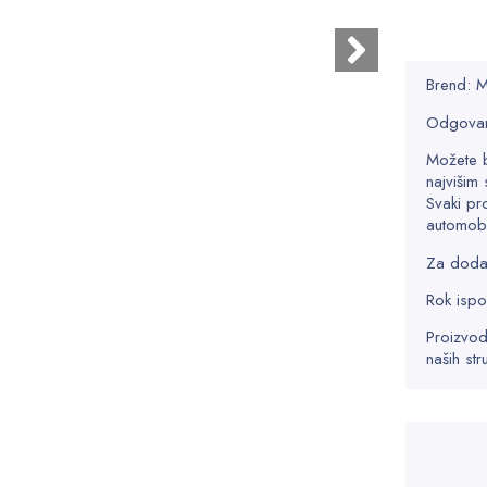
Brend:
Odgovar
Možete 
najvišim 
Svaki pr
automobi
Za dodatn
Rok ispo
Proizvod
naših str