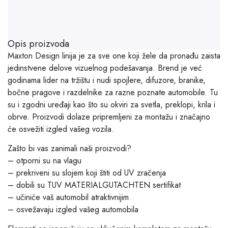
Opis proizvoda
Maxton Design linija je za sve one koji žele da pronađu zaista
jedinstvene delove vizuelnog podešavanja. Brend je već
godinama lider na tržištu i nudi spojlere, difuzore, branike,
bočne pragove i razdelnike za razne poznate automobile. Tu
su i zgodni uređaji kao što su okviri za svetla, preklopi, krila i
obrve. Proizvodi dolaze pripremljeni za montažu i značajno
će osvežiti izgled vašeg vozila.
Zašto bi vas zanimali naši proizvodi?
– otporni su na vlagu
– prekriveni su slojem koji štiti od UV zračenja
– dobili su TUV MATERIALGUTACHTEN sertifikat
– učiniće vaš automobil atraktivnijim
– osvežavaju izgled vašeg automobila