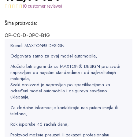
(
0
customer reviews)
Šifra proizvoda:
OP-CO-D-OPC-B1G
Brend: MAXTON® DESIGN
Odgovara samo za ovaj model automobila,
Možete biti sigurni da su MAXTON® DESIGN proizvodi
napravljeni po najvišim standardima i od najkvalitetnijih
materijala,
Svaki proizvod je napravljen po specifikacijama za
određeni model automobila i osigurava savršeno
uklapanje,
Za dodatne informacije kontaktirajte nas putem imejla ili
telefona,
Rok isporuke 45 radnih dana,
Proizvod možete preuzeti ili zakazati profesionalnu