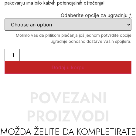
pakovanju ima bilo kakvih potencijalnih oštećenja!
Odaberite opcije za ugradnju
*
Molimo vas da prilikom plaćanja još jednom potvrdite opcije
ugradnje odnosno dostave vaših spojlera.
Dodaj u korpu
POVEZANI
PROIZVODI
MOŽDA ŽELITE DA KOMPLETIRATE