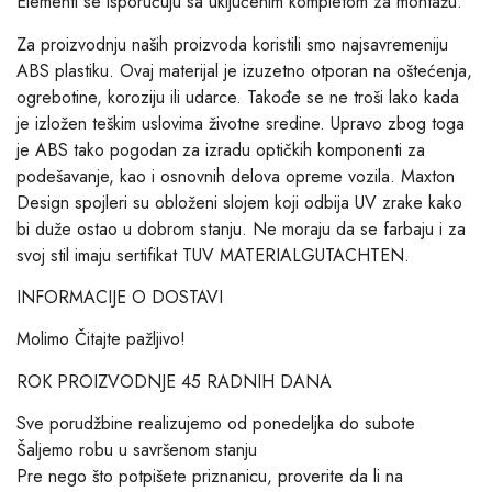
Elementi se isporučuju sa uključenim kompletom za montažu.
Za proizvodnju naših proizvoda koristili smo najsavremeniju
ABS plastiku. Ovaj materijal je izuzetno otporan na oštećenja,
ogrebotine, koroziju ili udarce. Takođe se ne troši lako kada
je izložen teškim uslovima životne sredine. Upravo zbog toga
je ABS tako pogodan za izradu optičkih komponenti za
podešavanje, kao i osnovnih delova opreme vozila. Maxton
Design spojleri su obloženi slojem koji odbija UV zrake kako
bi duže ostao u dobrom stanju. Ne moraju da se farbaju i za
svoj stil imaju sertifikat TUV MATERIALGUTACHTEN.
INFORMACIJE O DOSTAVI
Molimo Čitajte pažljivo!
ROK PROIZVODNJE 45 RADNIH DANA
Sve porudžbine realizujemo od ponedeljka do subote
Šaljemo robu u savršenom stanju
Pre nego što potpišete priznanicu, proverite da li na