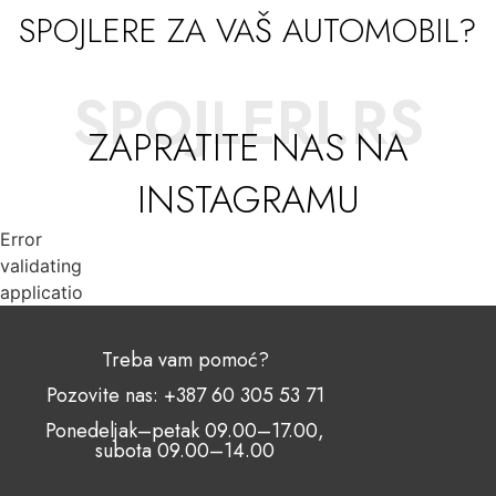
SPOJLERE ZA VAŠ AUTOMOBIL?
SPOJLERI.RS
ZAPRATITE NAS NA
INSTAGRAMU
Error
validating
application
Treba vam pomoć?
Pozovite nas: +387 60 305 53 71
Ponedeljak–petak 09.00–17.00,
subota 09.00–14.00