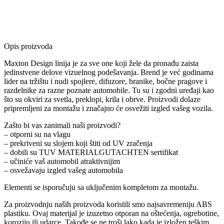
Opis proizvoda
Maxton Design linija je za sve one koji žele da pronađu zaista
jedinstvene delove vizuelnog podešavanja. Brend je već godinama
lider na tržištu i nudi spojlere, difuzore, branike, bočne pragove i
razdelnike za razne poznate automobile. Tu su i zgodni uređaji kao
što su okviri za svetla, preklopi, krila i obrve. Proizvodi dolaze
pripremljeni za montažu i značajno će osvežiti izgled vašeg vozila.
Zašto bi vas zanimali naši proizvodi?
– otporni su na vlagu
– prekriveni su slojem koji štiti od UV zračenja
– dobili su TUV MATERIALGUTACHTEN sertifikat
– učiniće vaš automobil atraktivnijim
– osvežavaju izgled vašeg automobila
Elementi se isporučuju sa uključenim kompletom za montažu.
Za proizvodnju naših proizvoda koristili smo najsavremeniju ABS
plastiku. Ovaj materijal je izuzetno otporan na oštećenja, ogrebotine,
koroziju ili udarce. Takođe se ne troši lako kada je izložen teškim