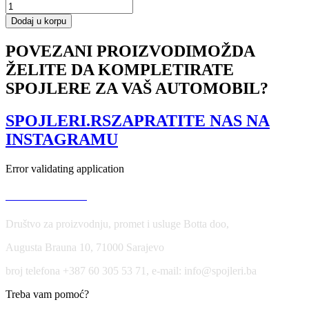
Bonnet
Vents
Dodaj u korpu
količina
POVEZANI PROIZVODI
MOŽDA
ŽELITE DA KOMPLETIRATE
SPOJLERE ZA VAŠ AUTOMOBIL?
SPOJLERI.RS
ZAPRATITE NAS NA
INSTAGRAMU
Error validating application
USLOVI KORIŠĆENJA
Društvo za proizvodnju, promet i usluge Botta doo,
Augusta Brauna 10, 71000 Sarajevo
broj telefona +387 60 305 53 71, e-mail: info@spojleri.ba
Treba vam pomoć?