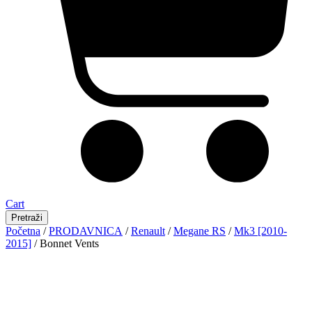
Cart
Pretraži
Početna
/
PRODAVNICA
/
Renault
/
Megane RS
/
Mk3 [2010-
2015]
/ Bonnet Vents