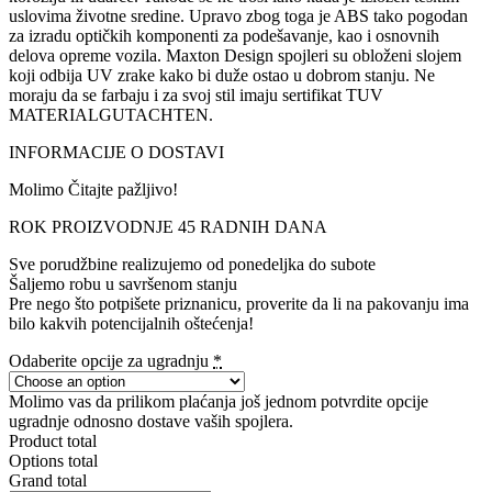
uslovima životne sredine. Upravo zbog toga je ABS tako pogodan
za izradu optičkih komponenti za podešavanje, kao i osnovnih
delova opreme vozila. Maxton Design spojleri su obloženi slojem
koji odbija UV zrake kako bi duže ostao u dobrom stanju. Ne
moraju da se farbaju i za svoj stil imaju sertifikat TUV
MATERIALGUTACHTEN.
INFORMACIJE O DOSTAVI
Molimo Čitajte pažljivo!
ROK PROIZVODNJE 45 RADNIH DANA
Sve porudžbine realizujemo od ponedeljka do subote
Šaljemo robu u savršenom stanju
Pre nego što potpišete priznanicu, proverite da li na pakovanju ima
bilo kakvih potencijalnih oštećenja!
Odaberite opcije za ugradnju
*
Molimo vas da prilikom plaćanja još jednom potvrdite opcije
ugradnje odnosno dostave vaših spojlera.
Product total
Options total
Grand total