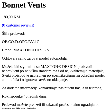
Bonnet Vents
180,00
KM
(
0
customer reviews)
Šifra proizvoda:
OP-CO-D-OPC-BV-1G
Brend: MAXTON® DESIGN
Odgovara samo za ovaj model automobila,
Možete biti sigurni da su MAXTON® DESIGN proizvodi
napravljeni po najvišim standardima i od najkvalitetnijih materijala,
Svaki proizvod je napravljen po specifikacijama za određeni model
automobila i osigurava savršeno uklapanje,
Za dodatne informacije kontaktirajte nas putem imejla ili telefona,
Rok isporuke 45 radnih dana,
Proizvod možete preuzeti ili zakazati profesionalnu ugradnju od
strane naših stručnjaka,