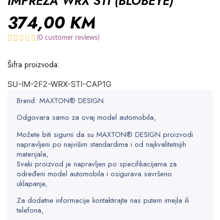
IMPREZA WRX STI (BLOBEYE)
374,00
KM
(
0
customer reviews)
Šifra proizvoda:
SU-IM-2F2-WRX-STI-CAP1G
Brend: MAXTON® DESIGN
Odgovara samo za ovaj model automobila,
Možete biti sigurni da su MAXTON® DESIGN proizvodi
napravljeni po najvišim standardima i od najkvalitetnijih
materijala,
Svaki proizvod je napravljen po specifikacijama za
određeni model automobila i osigurava savršeno
uklapanje,
Za dodatne informacije kontaktirajte nas putem imejla ili
telefona,