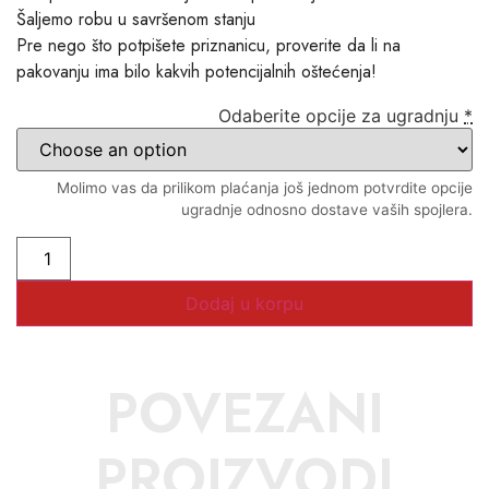
Šaljemo robu u savršenom stanju
Pre nego što potpišete priznanicu, proverite da li na
pakovanju ima bilo kakvih potencijalnih oštećenja!
Odaberite opcije za ugradnju
*
Molimo vas da prilikom plaćanja još jednom potvrdite opcije
ugradnje odnosno dostave vaših spojlera.
Dodaj u korpu
POVEZANI
PROIZVODI