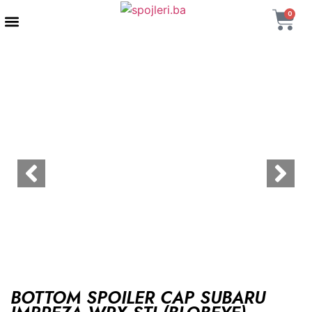
0
AUTENTIČNI PROIZVODI
MAXTON DESIGN
BOTTOM SPOILER CAP SUBARU