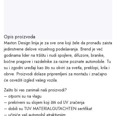
Opis proizvoda
Maxton Design linija je za sve one koji žele da pronađu zaista
jedinstvene delove vizuelnog podešavanja. Brend je već
godinama lider na tržištu i nudi spojlere, difuzore, branike,
bočne pragove i razdelnike za razne poznate automobile. Tu
su i zgodni uređaji kao što su okviri za svetla, preklopi, krila i
obrve. Proizvodi dolaze pripremljeni za montažu i značajno
će osvežiti izgled vašeg vozila.
Zašto bi vas zanimali naši proizvodi?
– otporni su na vlagu
– prekriveni su slojem koji štiti od UV zračenja
– dobili su TUV MATERIALGUTACHTEN sertifikat
– učiniće vaš automobil atraktivnijim