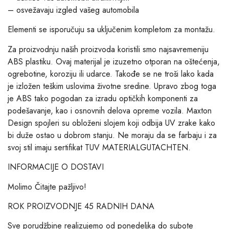
– osvežavaju izgled vašeg automobila
Elementi se isporučuju sa uključenim kompletom za montažu.
Za proizvodnju naših proizvoda koristili smo najsavremeniju
ABS plastiku. Ovaj materijal je izuzetno otporan na oštećenja,
ogrebotine, koroziju ili udarce. Takođe se ne troši lako kada
je izložen teškim uslovima životne sredine. Upravo zbog toga
je ABS tako pogodan za izradu optičkih komponenti za
podešavanje, kao i osnovnih delova opreme vozila. Maxton
Design spojleri su obloženi slojem koji odbija UV zrake kako
bi duže ostao u dobrom stanju. Ne moraju da se farbaju i za
svoj stil imaju sertifikat TUV MATERIALGUTACHTEN.
INFORMACIJE O DOSTAVI
Molimo Čitajte pažljivo!
ROK PROIZVODNJE 45 RADNIH DANA
Sve porudžbine realizujemo od ponedeljka do subote