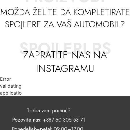
MOŽDA ŽELITE DA KOMPLETIRATE
SPOJLERE ZA VAŠ AUTOMOBIL?
SPOJLERI.RS
ZAPRATITE NAS NA
INSTAGRAMU
Error
validating
application
Treba vam pomoć?
Pozovite nas: +387 60 305 53 71
Ponedeljak–petak 09.00–17.00,