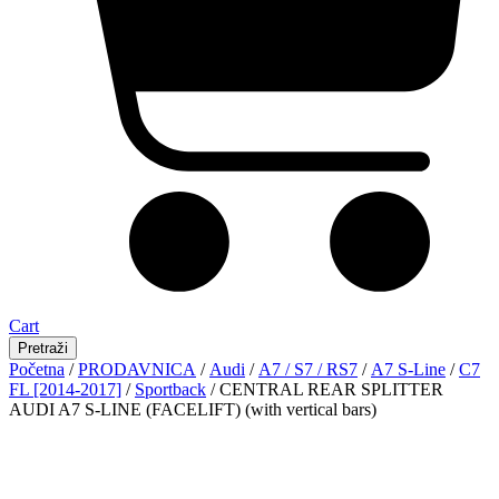
Cart
Pretraži
Početna
/
PRODAVNICA
/
Audi
/
A7 / S7 / RS7
/
A7 S-Line
/
C7
FL [2014-2017]
/
Sportback
/ CENTRAL REAR SPLITTER
AUDI A7 S-LINE (FACELIFT) (with vertical bars)