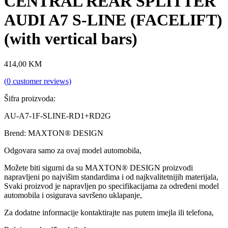
CENTRAL REAR SPLITTER
AUDI A7 S-LINE (FACELIFT)
(with vertical bars)
414,00
KM
(
0
customer reviews)
Šifra proizvoda:
AU-A7-1F-SLINE-RD1+RD2G
Brend: MAXTON® DESIGN
Odgovara samo za ovaj model automobila,
Možete biti sigurni da su MAXTON® DESIGN proizvodi
napravljeni po najvišim standardima i od najkvalitetnijih materijala,
Svaki proizvod je napravljen po specifikacijama za određeni model
automobila i osigurava savršeno uklapanje,
Za dodatne informacije kontaktirajte nas putem imejla ili telefona,