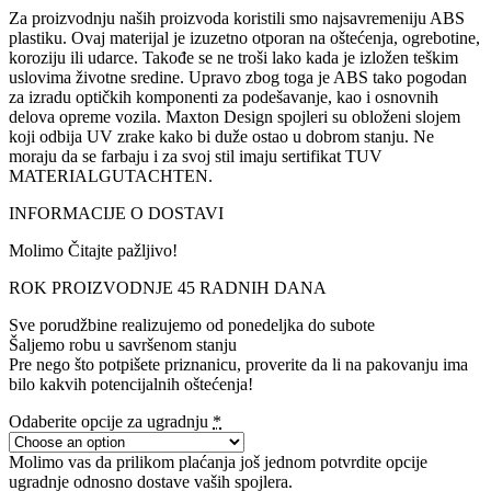
Za proizvodnju naših proizvoda koristili smo najsavremeniju ABS
plastiku. Ovaj materijal je izuzetno otporan na oštećenja, ogrebotine,
koroziju ili udarce. Takođe se ne troši lako kada je izložen teškim
uslovima životne sredine. Upravo zbog toga je ABS tako pogodan
za izradu optičkih komponenti za podešavanje, kao i osnovnih
delova opreme vozila. Maxton Design spojleri su obloženi slojem
koji odbija UV zrake kako bi duže ostao u dobrom stanju. Ne
moraju da se farbaju i za svoj stil imaju sertifikat TUV
MATERIALGUTACHTEN.
INFORMACIJE O DOSTAVI
Molimo Čitajte pažljivo!
ROK PROIZVODNJE 45 RADNIH DANA
Sve porudžbine realizujemo od ponedeljka do subote
Šaljemo robu u savršenom stanju
Pre nego što potpišete priznanicu, proverite da li na pakovanju ima
bilo kakvih potencijalnih oštećenja!
Odaberite opcije za ugradnju
*
Molimo vas da prilikom plaćanja još jednom potvrdite opcije
ugradnje odnosno dostave vaših spojlera.