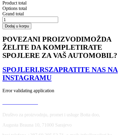
Product total
Options total
Grand total
CENTRAL
REAR
Dodaj u korpu
SPLITTER
AUDI
POVEZANI PROIZVODI
MOŽDA
A7
ŽELITE DA KOMPLETIRATE
S-
LINE
SPOJLERE ZA VAŠ AUTOMOBIL?
(FACELIFT)
(with
vertical
SPOJLERI.RS
ZAPRATITE NAS NA
bars)
INSTAGRAMU
količina
Error validating application
USLOVI KORIŠĆENJA
Društvo za proizvodnju, promet i usluge Botta doo,
Augusta Brauna 10, 71000 Sarajevo