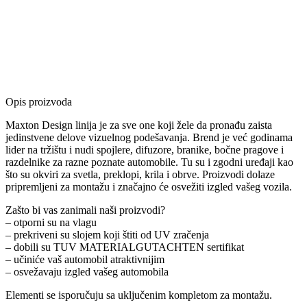
Opis proizvoda
Maxton Design linija je za sve one koji žele da pronađu zaista
jedinstvene delove vizuelnog podešavanja. Brend je već godinama
lider na tržištu i nudi spojlere, difuzore, branike, bočne pragove i
razdelnike za razne poznate automobile. Tu su i zgodni uređaji kao
što su okviri za svetla, preklopi, krila i obrve. Proizvodi dolaze
pripremljeni za montažu i značajno će osvežiti izgled vašeg vozila.
Zašto bi vas zanimali naši proizvodi?
– otporni su na vlagu
– prekriveni su slojem koji štiti od UV zračenja
– dobili su TUV MATERIALGUTACHTEN sertifikat
– učiniće vaš automobil atraktivnijim
– osvežavaju izgled vašeg automobila
Elementi se isporučuju sa uključenim kompletom za montažu.