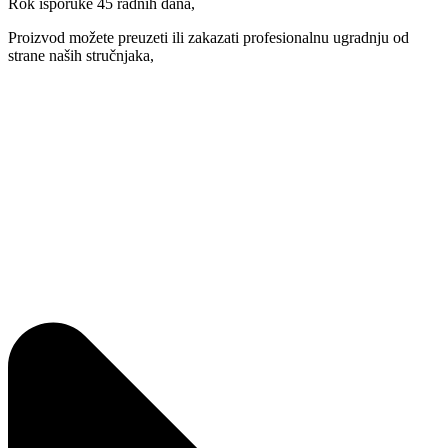
Rok isporuke 45 radnih dana,
Proizvod možete preuzeti ili zakazati profesionalnu ugradnju od
strane naših stručnjaka,