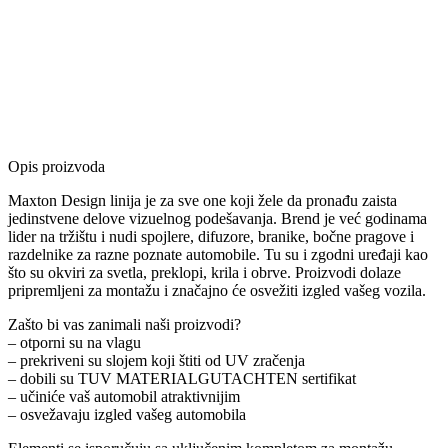
Opis proizvoda
Maxton Design linija je za sve one koji žele da pronađu zaista
jedinstvene delove vizuelnog podešavanja. Brend je već godinama
lider na tržištu i nudi spojlere, difuzore, branike, bočne pragove i
razdelnike za razne poznate automobile. Tu su i zgodni uređaji kao
što su okviri za svetla, preklopi, krila i obrve. Proizvodi dolaze
pripremljeni za montažu i značajno će osvežiti izgled vašeg vozila.
Zašto bi vas zanimali naši proizvodi?
– otporni su na vlagu
– prekriveni su slojem koji štiti od UV zračenja
– dobili su TUV MATERIALGUTACHTEN sertifikat
– učiniće vaš automobil atraktivnijim
– osvežavaju izgled vašeg automobila