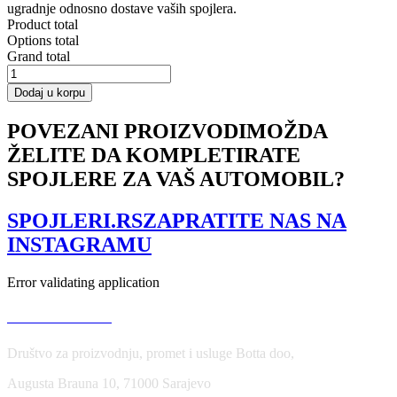
ugradnje odnosno dostave vaših spojlera.
Product total
Options total
Grand total
CENTRAL
REAR
Dodaj u korpu
SPLITTER
for
POVEZANI PROIZVODI
MOŽDA
BMW
ŽELITE DA KOMPLETIRATE
5
F11
SPOJLERE ZA VAŠ AUTOMOBIL?
M-
PACK
(fits
SPOJLERI.RS
ZAPRATITE NAS NA
two
INSTAGRAMU
single
exhaust
ends)
Error validating application
količina
USLOVI KORIŠĆENJA
Društvo za proizvodnju, promet i usluge Botta doo,
Augusta Brauna 10, 71000 Sarajevo