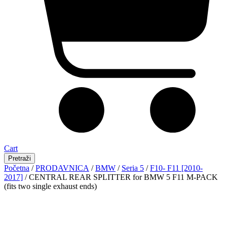
Cart
Pretraži
Početna
/
PRODAVNICA
/
BMW
/
Seria 5
/
F10- F11 [2010-
2017]
/ CENTRAL REAR SPLITTER for BMW 5 F11 M-PACK
(fits two single exhaust ends)