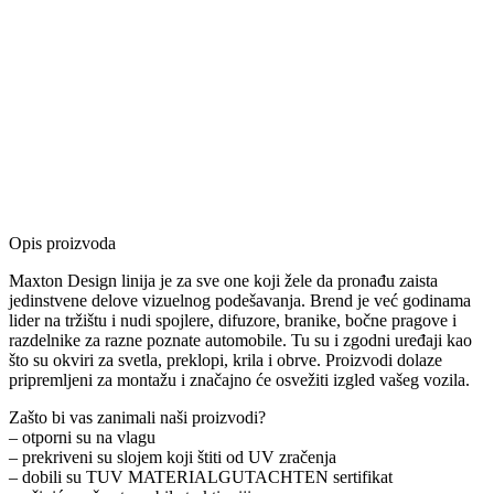
Opis proizvoda
Maxton Design linija je za sve one koji žele da pronađu zaista
jedinstvene delove vizuelnog podešavanja. Brend je već godinama
lider na tržištu i nudi spojlere, difuzore, branike, bočne pragove i
razdelnike za razne poznate automobile. Tu su i zgodni uređaji kao
što su okviri za svetla, preklopi, krila i obrve. Proizvodi dolaze
pripremljeni za montažu i značajno će osvežiti izgled vašeg vozila.
Zašto bi vas zanimali naši proizvodi?
– otporni su na vlagu
– prekriveni su slojem koji štiti od UV zračenja
– dobili su TUV MATERIALGUTACHTEN sertifikat