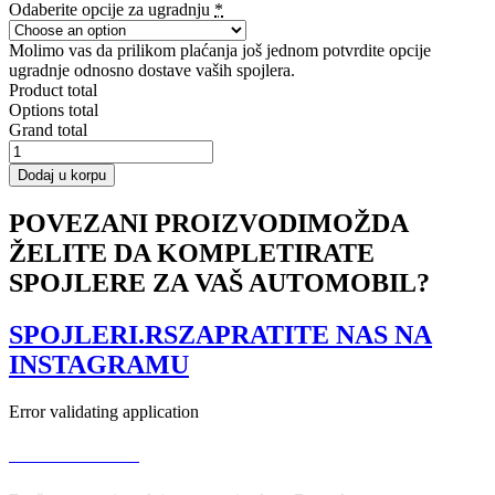
Odaberite opcije za ugradnju
*
Molimo vas da prilikom plaćanja još jednom potvrdite opcije
ugradnje odnosno dostave vaših spojlera.
Product total
Options total
Grand total
CENTRAL
REAR
Dodaj u korpu
SPLITTER
for
POVEZANI PROIZVODI
MOŽDA
BMW
ŽELITE DA KOMPLETIRATE
X4
M-
SPOJLERE ZA VAŠ AUTOMOBIL?
PACK
(with
a
SPOJLERI.RS
ZAPRATITE NAS NA
vertical
INSTAGRAMU
bar)
količina
Error validating application
USLOVI KORIŠĆENJA