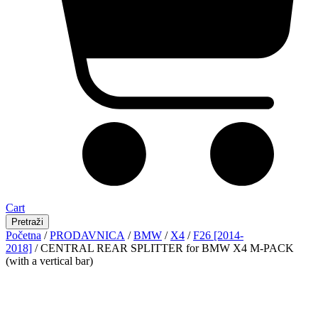
Cart
Pretraži
Početna
/
PRODAVNICA
/
BMW
/
X4
/
F26 [2014-
2018]
/ CENTRAL REAR SPLITTER for BMW X4 M-PACK
(with a vertical bar)