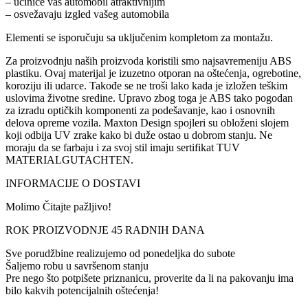
– učiniće vaš automobil atraktivnijim
– osvežavaju izgled vašeg automobila
Elementi se isporučuju sa uključenim kompletom za montažu.
Za proizvodnju naših proizvoda koristili smo najsavremeniju ABS
plastiku. Ovaj materijal je izuzetno otporan na oštećenja, ogrebotine,
koroziju ili udarce. Takođe se ne troši lako kada je izložen teškim
uslovima životne sredine. Upravo zbog toga je ABS tako pogodan
za izradu optičkih komponenti za podešavanje, kao i osnovnih
delova opreme vozila. Maxton Design spojleri su obloženi slojem
koji odbija UV zrake kako bi duže ostao u dobrom stanju. Ne
moraju da se farbaju i za svoj stil imaju sertifikat TUV
MATERIALGUTACHTEN.
INFORMACIJE O DOSTAVI
Molimo Čitajte pažljivo!
ROK PROIZVODNJE 45 RADNIH DANA
Sve porudžbine realizujemo od ponedeljka do subote
Šaljemo robu u savršenom stanju
Pre nego što potpišete priznanicu, proverite da li na pakovanju ima
bilo kakvih potencijalnih oštećenja!