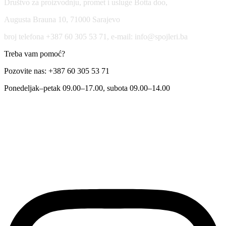
Društvo za proizvodnju, promet i usluge Botta doo,
Augusta Brauna 10, 71000 Sarajevo
broj telefona +387 60 305 53 71, e-mail: info@spojleri.ba
Treba vam pomoć?
Pozovite nas: +387 60 305 53 71
Ponedeljak–petak 09.00–17.00, subota 09.00–14.00