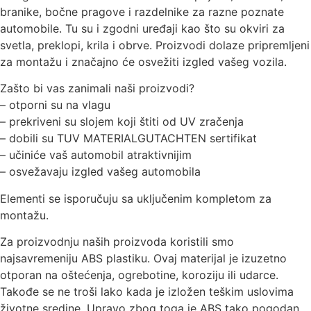
branike, bočne pragove i razdelnike za razne poznate
automobile. Tu su i zgodni uređaji kao što su okviri za
svetla, preklopi, krila i obrve. Proizvodi dolaze pripremljeni
za montažu i značajno će osvežiti izgled vašeg vozila.
Zašto bi vas zanimali naši proizvodi?
– otporni su na vlagu
– prekriveni su slojem koji štiti od UV zračenja
– dobili su TUV MATERIALGUTACHTEN sertifikat
– učiniće vaš automobil atraktivnijim
– osvežavaju izgled vašeg automobila
Elementi se isporučuju sa uključenim kompletom za
montažu.
Za proizvodnju naših proizvoda koristili smo
najsavremeniju ABS plastiku. Ovaj materijal je izuzetno
otporan na oštećenja, ogrebotine, koroziju ili udarce.
Takođe se ne troši lako kada je izložen teškim uslovima
životne sredine. Upravo zbog toga je ABS tako pogodan