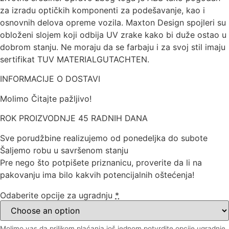
za izradu optičkih komponenti za podešavanje, kao i
osnovnih delova opreme vozila. Maxton Design spojleri su
obloženi slojem koji odbija UV zrake kako bi duže ostao u
dobrom stanju. Ne moraju da se farbaju i za svoj stil imaju
sertifikat TUV MATERIALGUTACHTEN.
INFORMACIJE O DOSTAVI
Molimo Čitajte pažljivo!
ROK PROIZVODNJE 45 RADNIH DANA
Sve porudžbine realizujemo od ponedeljka do subote
Šaljemo robu u savršenom stanju
Pre nego što potpišete priznanicu, proverite da li na
pakovanju ima bilo kakvih potencijalnih oštećenja!
Odaberite opcije za ugradnju
*
Molimo vas da prilikom plaćanja još jednom potvrdite opcije ugradnje