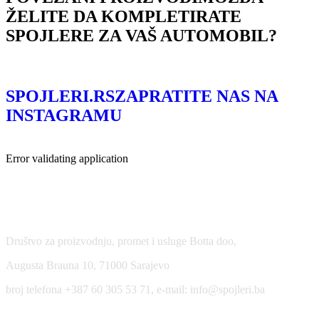
ŽELITE DA KOMPLETIRATE
SPOJLERE ZA VAŠ AUTOMOBIL?
SPOJLERI.RS
ZAPRATITE NAS NA
INSTAGRAMU
Error validating application
USLOVI KORIŠĆENJA
Društvo za proizvodnju, promet i usluge Botta doo,
Augusta Brauna 10, 71000 Sarajevo
broj telefona +387 60 305 53 71, e-mail: info@spojleri.ba