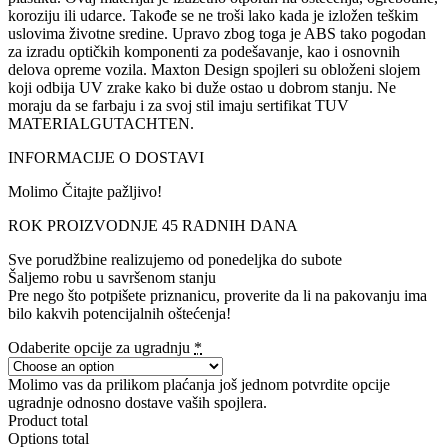
koroziju ili udarce. Takođe se ne troši lako kada je izložen teškim
uslovima životne sredine. Upravo zbog toga je ABS tako pogodan
za izradu optičkih komponenti za podešavanje, kao i osnovnih
delova opreme vozila. Maxton Design spojleri su obloženi slojem
koji odbija UV zrake kako bi duže ostao u dobrom stanju. Ne
moraju da se farbaju i za svoj stil imaju sertifikat TUV
MATERIALGUTACHTEN.
INFORMACIJE O DOSTAVI
Molimo Čitajte pažljivo!
ROK PROIZVODNJE 45 RADNIH DANA
Sve porudžbine realizujemo od ponedeljka do subote
Šaljemo robu u savršenom stanju
Pre nego što potpišete priznanicu, proverite da li na pakovanju ima
bilo kakvih potencijalnih oštećenja!
Odaberite opcije za ugradnju
*
Molimo vas da prilikom plaćanja još jednom potvrdite opcije
ugradnje odnosno dostave vaših spojlera.
Product total
Options total