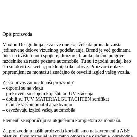
Opis proizvoda
Maxton Design linija je za sve one koji žele da pronađu zaista
jedinstvene delove vizuelnog podešavanja. Brend je već godinama
lider na tržištu i nudi spojlere, difuzore, branike, bočne pragove i
razdelnike za razne poznate automobile. Tu su i zgodni uređaji kao
što su okviri za svetla, preklopi, krila i obrve. Proizvodi dolaze
pripremljeni za montažu i značajno će osvežiti izgled vašeg vozila.
Zašto bi vas zanimali naši proizvodi?
– otporni su na vlagu
– prekriveni su slojem koji štiti od UV zračenja
– dobili su TUV MATERIALGUTACHTEN sertifikat
– učiniće vaš automobil atraktivnijim
– osvežavaju izgled vašeg automobila
Elementi se isporučuju sa uključenim kompletom za montažu.
Za proizvodnju naših proizvoda koristili smo najsavremeniju ABS
plastiku. Ovaj materijal je izuzetno otporan na oštećenja, ogrebotine,