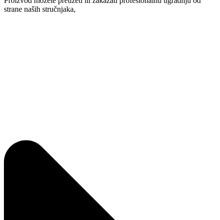
Proizvod možete preuzeti ili zakazati profesionalnu ugradnju od
strane naših stručnjaka,