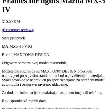
Frames for lights Mazda MX-5
IV
310,00
KM
(
0
customer reviews)
Šifra proizvoda:
MA-MX5-4-FV1G
Brend: MAXTON® DESIGN
Odgovara samo za ovaj model automobila,
Možete biti sigurni da su MAXTON® DESIGN proizvodi
napravljeni po najvišim standardima i od najkvalitetnijih materijala,
Svaki proizvod je napravljen po specifikacijama za određeni model
automobila i osigurava savršeno uklapanje,
Za dodatne informacije kontaktirajte nas putem imejla ili telefona,
Rok isporuke 45 radnih dana,