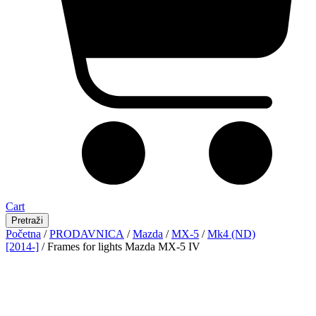
Cart
Pretraži
Početna
/
PRODAVNICA
/
Mazda
/
MX-5
/
Mk4 (ND)
[2014-]
/ Frames for lights Mazda MX-5 IV