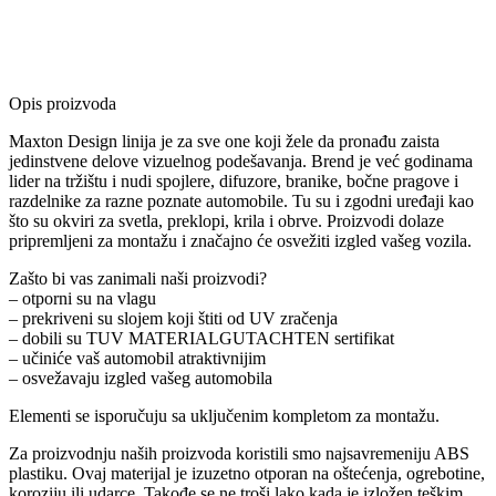
Opis proizvoda
Maxton Design linija je za sve one koji žele da pronađu zaista
jedinstvene delove vizuelnog podešavanja. Brend je već godinama
lider na tržištu i nudi spojlere, difuzore, branike, bočne pragove i
razdelnike za razne poznate automobile. Tu su i zgodni uređaji kao
što su okviri za svetla, preklopi, krila i obrve. Proizvodi dolaze
pripremljeni za montažu i značajno će osvežiti izgled vašeg vozila.
Zašto bi vas zanimali naši proizvodi?
– otporni su na vlagu
– prekriveni su slojem koji štiti od UV zračenja
– dobili su TUV MATERIALGUTACHTEN sertifikat
– učiniće vaš automobil atraktivnijim
– osvežavaju izgled vašeg automobila
Elementi se isporučuju sa uključenim kompletom za montažu.
Za proizvodnju naših proizvoda koristili smo najsavremeniju ABS
plastiku. Ovaj materijal je izuzetno otporan na oštećenja, ogrebotine,
koroziju ili udarce. Takođe se ne troši lako kada je izložen teškim