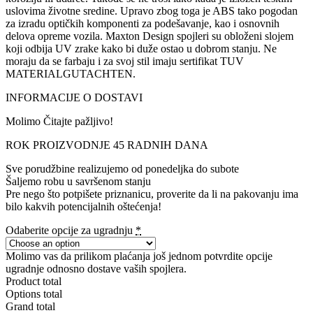
uslovima životne sredine. Upravo zbog toga je ABS tako pogodan
za izradu optičkih komponenti za podešavanje, kao i osnovnih
delova opreme vozila. Maxton Design spojleri su obloženi slojem
koji odbija UV zrake kako bi duže ostao u dobrom stanju. Ne
moraju da se farbaju i za svoj stil imaju sertifikat TUV
MATERIALGUTACHTEN.
INFORMACIJE O DOSTAVI
Molimo Čitajte pažljivo!
ROK PROIZVODNJE 45 RADNIH DANA
Sve porudžbine realizujemo od ponedeljka do subote
Šaljemo robu u savršenom stanju
Pre nego što potpišete priznanicu, proverite da li na pakovanju ima
bilo kakvih potencijalnih oštećenja!
Odaberite opcije za ugradnju
*
Molimo vas da prilikom plaćanja još jednom potvrdite opcije
ugradnje odnosno dostave vaših spojlera.
Product total
Options total
Grand total