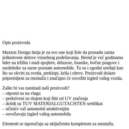
Opis proizvoda
Maxton Design linija je za sve one koji žele da pronađu zaista
jedinstvene delove vizuelnog podešavanja. Brend je već godinama
lider na tržištu i nudi spojlere, difuzore, branike, bočne pragove i
razdelnike za razne poznate automobile. Tu su i zgodni uređaji kao
što su okviri za svetla, preklopi, krila i obrve. Proizvodi dolaze
pripremljeni za montažu i značajno će osvežiti izgled vašeg vozila.
Zašto bi vas zanimali naši proizvodi?
– otporni su na vlagu
– prekriveni su slojem koji štiti od UV zračenja
– dobili su TUV MATERIALGUTACHTEN sertifikat
– učiniće vaš automobil atraktivnijim
– osvežavaju izgled vašeg automobila
Elementi se isporučuju sa uključenim kompletom za montažu.