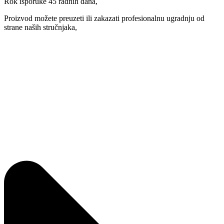
Rok isporuke 45 radnih dana,
Proizvod možete preuzeti ili zakazati profesionalnu ugradnju od
strane naših stručnjaka,