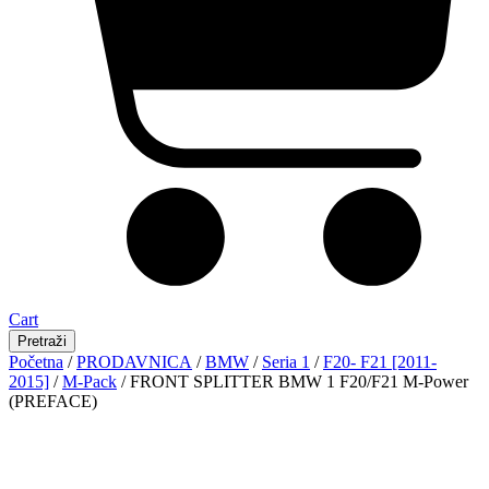
Cart
Pretraži
Početna
/
PRODAVNICA
/
BMW
/
Seria 1
/
F20- F21 [2011-
2015]
/
M-Pack
/ FRONT SPLITTER BMW 1 F20/F21 M-Power
(PREFACE)