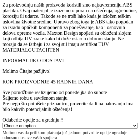
Za proizvodnju naših proizvoda koristili smo najsavremeniju ABS
plastiku. Ovaj materijal je izuzetno otporan na oštećenja, ogrebotine,
koroziju ili udarce. Takođe se ne troši lako kada je izložen teškim
uslovima životne sredine. Upravo zbog toga je ABS tako pogodan
za izradu optičkih komponenti za podešavanje, kao i osnovnih
delova opreme vozila. Maxton Design spojleri su obloženi slojem
koji odbija UV zrake kako bi duže ostao u dobrom stanju. Ne
moraju da se farbaju i za svoj stil imaju sertifikat TUV
MATERIALGUTACHTEN.
INFORMACIJE O DOSTAVI
Molimo Čitajte pažljivo!
ROK PROIZVODNJE 45 RADNIH DANA
Sve porudžbine realizujemo od ponedeljka do subote
Šaljemo robu u savršenom stanju
Pre nego što potpišete priznanicu, proverite da li na pakovanju ima
bilo kakvih potencijalnih oštećenja!
Odaberite opcije za ugradnju
*
Molimo vas da prilikom plaćanja još jednom potvrdite opcije ugradnje
odnosno dostave vaših spojlera.