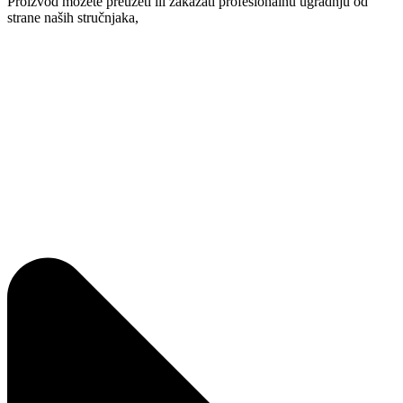
Proizvod možete preuzeti ili zakazati profesionalnu ugradnju od
strane naših stručnjaka,