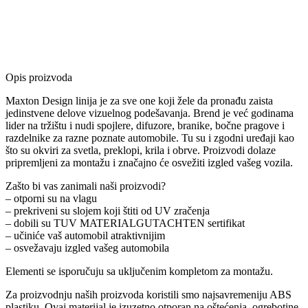
Opis proizvoda
Maxton Design linija je za sve one koji žele da pronađu zaista
jedinstvene delove vizuelnog podešavanja. Brend je već godinama
lider na tržištu i nudi spojlere, difuzore, branike, bočne pragove i
razdelnike za razne poznate automobile. Tu su i zgodni uređaji kao
što su okviri za svetla, preklopi, krila i obrve. Proizvodi dolaze
pripremljeni za montažu i značajno će osvežiti izgled vašeg vozila.
Zašto bi vas zanimali naši proizvodi?
– otporni su na vlagu
– prekriveni su slojem koji štiti od UV zračenja
– dobili su TUV MATERIALGUTACHTEN sertifikat
– učiniće vaš automobil atraktivnijim
– osvežavaju izgled vašeg automobila
Elementi se isporučuju sa uključenim kompletom za montažu.
Za proizvodnju naših proizvoda koristili smo najsavremeniju ABS
plastiku. Ovaj materijal je izuzetno otporan na oštećenja, ogrebotine,