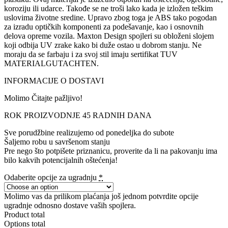
koroziju ili udarce. Takođe se ne troši lako kada je izložen teškim
uslovima životne sredine. Upravo zbog toga je ABS tako pogodan
za izradu optičkih komponenti za podešavanje, kao i osnovnih
delova opreme vozila. Maxton Design spojleri su obloženi slojem
koji odbija UV zrake kako bi duže ostao u dobrom stanju. Ne
moraju da se farbaju i za svoj stil imaju sertifikat TUV
MATERIALGUTACHTEN.
INFORMACIJE O DOSTAVI
Molimo Čitajte pažljivo!
ROK PROIZVODNJE 45 RADNIH DANA
Sve porudžbine realizujemo od ponedeljka do subote
Šaljemo robu u savršenom stanju
Pre nego što potpišete priznanicu, proverite da li na pakovanju ima
bilo kakvih potencijalnih oštećenja!
Odaberite opcije za ugradnju
*
Molimo vas da prilikom plaćanja još jednom potvrdite opcije
ugradnje odnosno dostave vaših spojlera.
Product total
Options total