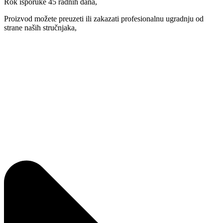
Rok isporuke 45 radnih dana,
Proizvod možete preuzeti ili zakazati profesionalnu ugradnju od
strane naših stručnjaka,