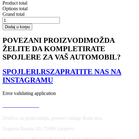
Product total
Options total
Grand total
FRONT
SPLITTER
Dodaj u korpu
BMW
3
POVEZANI PROIZVODI
MOŽDA
E46
ŽELITE DA KOMPLETIRATE
SALOON
FACELIFT
SPOJLERE ZA VAŠ AUTOMOBIL?
MODEL
količina
SPOJLERI.RS
ZAPRATITE NAS NA
INSTAGRAMU
Error validating application
USLOVI KORIŠĆENJA
Društvo za proizvodnju, promet i usluge Botta doo,
Augusta Brauna 10, 71000 Sarajevo