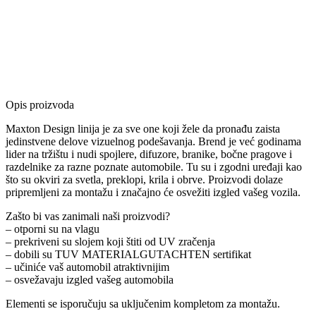
Opis proizvoda
Maxton Design linija je za sve one koji žele da pronađu zaista
jedinstvene delove vizuelnog podešavanja. Brend je već godinama
lider na tržištu i nudi spojlere, difuzore, branike, bočne pragove i
razdelnike za razne poznate automobile. Tu su i zgodni uređaji kao
što su okviri za svetla, preklopi, krila i obrve. Proizvodi dolaze
pripremljeni za montažu i značajno će osvežiti izgled vašeg vozila.
Zašto bi vas zanimali naši proizvodi?
– otporni su na vlagu
– prekriveni su slojem koji štiti od UV zračenja
– dobili su TUV MATERIALGUTACHTEN sertifikat
– učiniće vaš automobil atraktivnijim
– osvežavaju izgled vašeg automobila
Elementi se isporučuju sa uključenim kompletom za montažu.