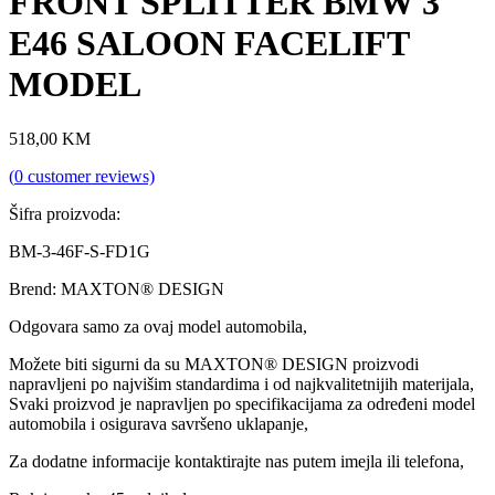
FRONT SPLITTER BMW 3
E46 SALOON FACELIFT
MODEL
518,00
KM
(
0
customer reviews)
Šifra proizvoda:
BM-3-46F-S-FD1G
Brend: MAXTON® DESIGN
Odgovara samo za ovaj model automobila,
Možete biti sigurni da su MAXTON® DESIGN proizvodi
napravljeni po najvišim standardima i od najkvalitetnijih materijala,
Svaki proizvod je napravljen po specifikacijama za određeni model
automobila i osigurava savršeno uklapanje,
Za dodatne informacije kontaktirajte nas putem imejla ili telefona,