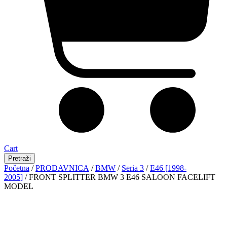
Cart
Pretraži
Početna
/
PRODAVNICA
/
BMW
/
Seria 3
/
E46 [1998-
2005]
/ FRONT SPLITTER BMW 3 E46 SALOON FACELIFT
MODEL