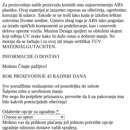
Za proizvodnju naših proizvoda koristili smo najsavremeniju ABS
plastiku. Ovaj materijal je izuzetno otporan na oštećenja, ogrebotine,
koroziju ili udarce. Takođe se ne troši lako kada je izložen teškim
uslovima životne sredine. Upravo zbog toga je ABS tako pogodan
za izradu optičkih komponenti za podešavanje, kao i osnovnih
delova opreme vozila. Maxton Design spojleri su obloženi slojem
koji odbija UV zrake kako bi duže ostao u dobrom stanju. Ne
moraju da se farbaju i za svoj stil imaju sertifikat TUV
MATERIALGUTACHTEN.
INFORMACIJE O DOSTAVI
Molimo Čitajte pažljivo!
ROK PROIZVODNJE 45 RADNIH DANA
Sve porudžbine realizujemo od ponedeljka do subote
Šaljemo robu u savršenom stanju
Pre nego što potpišete priznanicu, proverite da li na pakovanju ima
bilo kakvih potencijalnih oštećenja!
Odaberite opcije za ugradnju
*
Molimo vas da prilikom plaćanja još jednom potvrdite opcije
ugradnje odnosno dostave vaših spojlera.