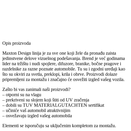
Opis proizvoda
Maxton Design linija je za sve one koji žele da pronađu zaista
jedinstvene delove vizuelnog podešavanja. Brend je već godinama
lider na tržištu i nudi spojlere, difuzore, branike, bočne pragove i
razdelnike za razne poznate automobile. Tu su i zgodni uređaji kao
što su okviri za svetla, preklopi, krila i obrve. Proizvodi dolaze
pripremljeni za montažu i značajno će osvežiti izgled vašeg vozila.
Zašto bi vas zanimali naši proizvodi?
– otporni su na vlagu
– prekriveni su slojem koji štiti od UV zračenja
– dobili su TUV MATERIALGUTACHTEN sertifikat
– učiniće vaš automobil atraktivnijim
– osvežavaju izgled vašeg automobila
Elementi se isporučuju sa uključenim kompletom za montažu.