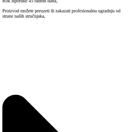
Rok isporuke 45 radnih dana,
Proizvod možete preuzeti ili zakazati profesionalnu ugradnju od
strane naših stručnjaka,