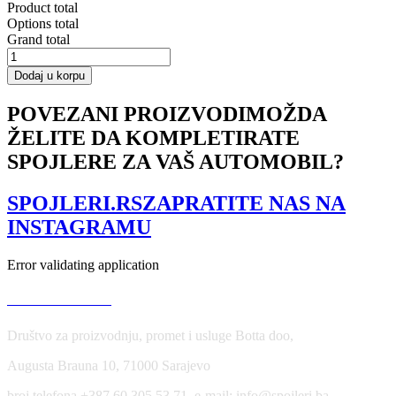
Product total
Options total
Grand total
Front
Splitter
Dodaj u korpu
(Focus
RS
POVEZANI PROIZVODI
MOŽDA
Look
ŽELITE DA KOMPLETIRATE
Bumper)
Ford
SPOJLERE ZA VAŠ AUTOMOBIL?
Fiesta
Mk7
FL
SPOJLERI.RS
ZAPRATITE NAS NA
količina
INSTAGRAMU
Error validating application
USLOVI KORIŠĆENJA
Društvo za proizvodnju, promet i usluge Botta doo,
Augusta Brauna 10, 71000 Sarajevo
broj telefona +387 60 305 53 71, e-mail: info@spojleri.ba