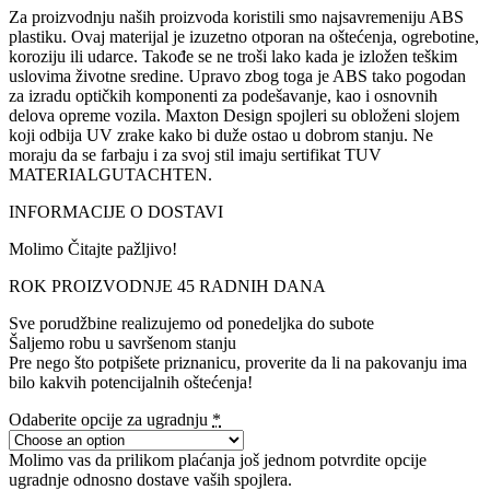
Za proizvodnju naših proizvoda koristili smo najsavremeniju ABS
plastiku. Ovaj materijal je izuzetno otporan na oštećenja, ogrebotine,
koroziju ili udarce. Takođe se ne troši lako kada je izložen teškim
uslovima životne sredine. Upravo zbog toga je ABS tako pogodan
za izradu optičkih komponenti za podešavanje, kao i osnovnih
delova opreme vozila. Maxton Design spojleri su obloženi slojem
koji odbija UV zrake kako bi duže ostao u dobrom stanju. Ne
moraju da se farbaju i za svoj stil imaju sertifikat TUV
MATERIALGUTACHTEN.
INFORMACIJE O DOSTAVI
Molimo Čitajte pažljivo!
ROK PROIZVODNJE 45 RADNIH DANA
Sve porudžbine realizujemo od ponedeljka do subote
Šaljemo robu u savršenom stanju
Pre nego što potpišete priznanicu, proverite da li na pakovanju ima
bilo kakvih potencijalnih oštećenja!
Odaberite opcije za ugradnju
*
Molimo vas da prilikom plaćanja još jednom potvrdite opcije
ugradnje odnosno dostave vaših spojlera.