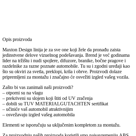
Opis proizvoda
Maxton Design linija je za sve one koji žele da pronađu zaista
jedinstvene delove vizuelnog podešavanja. Brend je već godinama
lider na tržištu i nudi spojlere, difuzore, branike, bočne pragove i
razdelnike za razne poznate automobile. Tu su i zgodni uređaji kao
što su okviri za svetla, preklopi, krila i obrve. Proizvodi dolaze
pripremljeni za montažu i značajno će osvežiti izgled vašeg vozila.
Zašto bi vas zanimali naši proizvodi?
– otporni su na vlagu
– prekriveni su slojem koji štiti od UV zračenja
– dobili su TUV MATERIALGUTACHTEN sertifikat
– učiniće vaš automobil atraktivnijim
– osvežavaju izgled vašeg automobila
Elementi se isporučuju sa uključenim kompletom za montažu.
Za proizvodnju naših proizvoda koristili smo najsavremeniju ABS