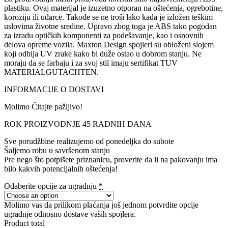
plastiku. Ovaj materijal je izuzetno otporan na oštećenja, ogrebotine,
koroziju ili udarce. Takođe se ne troši lako kada je izložen teškim
uslovima životne sredine. Upravo zbog toga je ABS tako pogodan
za izradu optičkih komponenti za podešavanje, kao i osnovnih
delova opreme vozila. Maxton Design spojleri su obloženi slojem
koji odbija UV zrake kako bi duže ostao u dobrom stanju. Ne
moraju da se farbaju i za svoj stil imaju sertifikat TUV
MATERIALGUTACHTEN.
INFORMACIJE O DOSTAVI
Molimo Čitajte pažljivo!
ROK PROIZVODNJE 45 RADNIH DANA
Sve porudžbine realizujemo od ponedeljka do subote
Šaljemo robu u savršenom stanju
Pre nego što potpišete priznanicu, proverite da li na pakovanju ima
bilo kakvih potencijalnih oštećenja!
Odaberite opcije za ugradnju
*
Molimo vas da prilikom plaćanja još jednom potvrdite opcije
ugradnje odnosno dostave vaših spojlera.
Product total