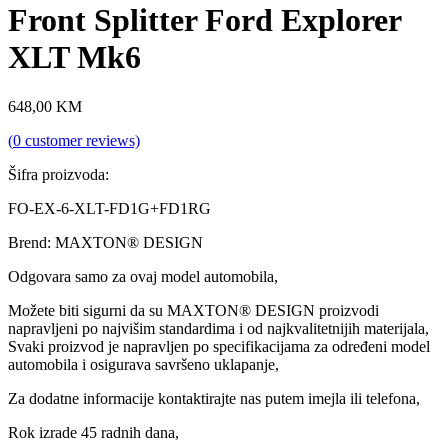
Front Splitter Ford Explorer
XLT Mk6
648,00
KM
(
0
customer reviews)
Šifra proizvoda:
FO-EX-6-XLT-FD1G+FD1RG
Brend: MAXTON® DESIGN
Odgovara samo za ovaj model automobila,
Možete biti sigurni da su MAXTON® DESIGN proizvodi
napravljeni po najvišim standardima i od najkvalitetnijih materijala,
Svaki proizvod je napravljen po specifikacijama za određeni model
automobila i osigurava savršeno uklapanje,
Za dodatne informacije kontaktirajte nas putem imejla ili telefona,
Rok izrade 45 radnih dana,