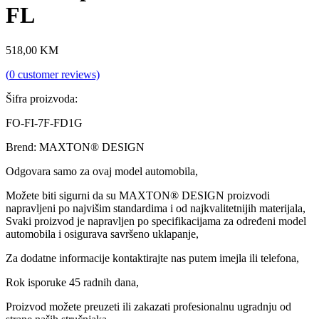
FL
518,00
KM
(
0
customer reviews)
Šifra proizvoda:
FO-FI-7F-FD1G
Brend: MAXTON® DESIGN
Odgovara samo za ovaj model automobila,
Možete biti sigurni da su MAXTON® DESIGN proizvodi
napravljeni po najvišim standardima i od najkvalitetnijih materijala,
Svaki proizvod je napravljen po specifikacijama za određeni model
automobila i osigurava savršeno uklapanje,
Za dodatne informacije kontaktirajte nas putem imejla ili telefona,
Rok isporuke 45 radnih dana,
Proizvod možete preuzeti ili zakazati profesionalnu ugradnju od