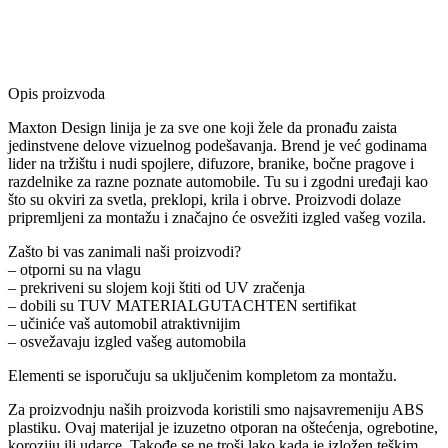
Opis proizvoda
Maxton Design linija je za sve one koji žele da pronađu zaista
jedinstvene delove vizuelnog podešavanja. Brend je već godinama
lider na tržištu i nudi spojlere, difuzore, branike, bočne pragove i
razdelnike za razne poznate automobile. Tu su i zgodni uređaji kao
što su okviri za svetla, preklopi, krila i obrve. Proizvodi dolaze
pripremljeni za montažu i značajno će osvežiti izgled vašeg vozila.
Zašto bi vas zanimali naši proizvodi?
– otporni su na vlagu
– prekriveni su slojem koji štiti od UV zračenja
– dobili su TUV MATERIALGUTACHTEN sertifikat
– učiniće vaš automobil atraktivnijim
– osvežavaju izgled vašeg automobila
Elementi se isporučuju sa uključenim kompletom za montažu.
Za proizvodnju naših proizvoda koristili smo najsavremeniju ABS
plastiku. Ovaj materijal je izuzetno otporan na oštećenja, ogrebotine,
koroziju ili udarce. Takođe se ne troši lako kada je izložen teškim