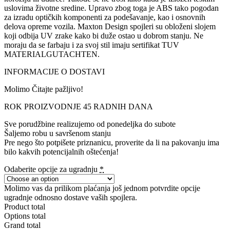
uslovima životne sredine. Upravo zbog toga je ABS tako pogodan
za izradu optičkih komponenti za podešavanje, kao i osnovnih
delova opreme vozila. Maxton Design spojleri su obloženi slojem
koji odbija UV zrake kako bi duže ostao u dobrom stanju. Ne
moraju da se farbaju i za svoj stil imaju sertifikat TUV
MATERIALGUTACHTEN.
INFORMACIJE O DOSTAVI
Molimo Čitajte pažljivo!
ROK PROIZVODNJE 45 RADNIH DANA
Sve porudžbine realizujemo od ponedeljka do subote
Šaljemo robu u savršenom stanju
Pre nego što potpišete priznanicu, proverite da li na pakovanju ima
bilo kakvih potencijalnih oštećenja!
Odaberite opcije za ugradnju
*
Molimo vas da prilikom plaćanja još jednom potvrdite opcije
ugradnje odnosno dostave vaših spojlera.
Product total
Options total
Grand total