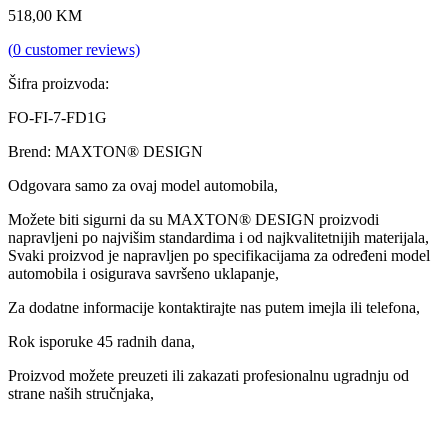
518,00
KM
(
0
customer reviews)
Šifra proizvoda:
FO-FI-7-FD1G
Brend: MAXTON® DESIGN
Odgovara samo za ovaj model automobila,
Možete biti sigurni da su MAXTON® DESIGN proizvodi
napravljeni po najvišim standardima i od najkvalitetnijih materijala,
Svaki proizvod je napravljen po specifikacijama za određeni model
automobila i osigurava savršeno uklapanje,
Za dodatne informacije kontaktirajte nas putem imejla ili telefona,
Rok isporuke 45 radnih dana,
Proizvod možete preuzeti ili zakazati profesionalnu ugradnju od
strane naših stručnjaka,