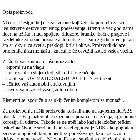
Opis proizvoda
Maxton Design linija je za sve one koji žele da pronađu zaista
jedinstvene delove vizuelnog podešavanja. Brend je već godinama
lider na tržištu i nudi spojlere, difuzore, branike, bočne pragove i
razdelnike za razne poznate automobile. Tu su i zgodni uređaji kao
što su okviri za svetla, preklopi, krila i obrve. Proizvodi dolaze
pripremljeni za montažu i značajno će osvežiti izgled vašeg vozila.
Zašto bi vas zanimali naši proizvodi?
– otporni su na vlagu
– prekriveni su slojem koji štiti od UV zračenja
– dobili su TUV MATERIALGUTACHTEN sertifikat
– učiniće vaš automobil atraktivnijim
– osvežavaju izgled vašeg automobila
Elementi se isporučuju sa uključenim kompletom za montažu.
Za proizvodnju naših proizvoda koristili smo najsavremeniju ABS
plastiku. Ovaj materijal je izuzetno otporan na oštećenja, ogrebotine,
koroziju ili udarce. Takođe se ne troši lako kada je izložen teškim
uslovima životne sredine. Upravo zbog toga je ABS tako pogodan
za izradu optičkih komponenti za podešavanje, kao i osnovnih
delova opreme vozila. Maxton Design spojleri su obloženi slojem