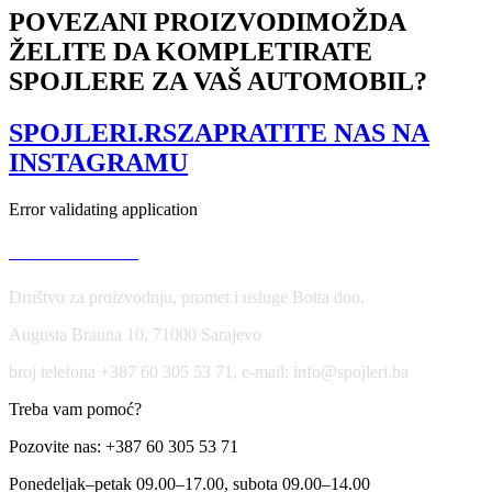
Fiesta
POVEZANI PROIZVODI
MOŽDA
Mk7
ŽELITE DA KOMPLETIRATE
količina
SPOJLERE ZA VAŠ AUTOMOBIL?
SPOJLERI.RS
ZAPRATITE NAS NA
INSTAGRAMU
Error validating application
USLOVI KORIŠĆENJA
Društvo za proizvodnju, promet i usluge Botta doo,
Augusta Brauna 10, 71000 Sarajevo
broj telefona +387 60 305 53 71, e-mail: info@spojleri.ba
Treba vam pomoć?
Pozovite nas: +387 60 305 53 71
Ponedeljak–petak 09.00–17.00, subota 09.00–14.00