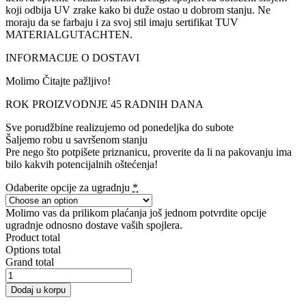
koji odbija UV zrake kako bi duže ostao u dobrom stanju. Ne
moraju da se farbaju i za svoj stil imaju sertifikat TUV
MATERIALGUTACHTEN.
INFORMACIJE O DOSTAVI
Molimo Čitajte pažljivo!
ROK PROIZVODNJE 45 RADNIH DANA
Sve porudžbine realizujemo od ponedeljka do subote
Šaljemo robu u savršenom stanju
Pre nego što potpišete priznanicu, proverite da li na pakovanju ima
bilo kakvih potencijalnih oštećenja!
Odaberite opcije za ugradnju
*
Molimo vas da prilikom plaćanja još jednom potvrdite opcije
ugradnje odnosno dostave vaših spojlera.
Product total
Options total
Grand total
Front
Splitter
Dodaj u korpu
Ford