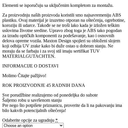
Elementi se isporučuju sa uključenim kompletom za montažu.
Za proizvodnju naših proizvoda koristili smo najsavremeniju ABS
plastiku. Ovaj materijal je izuzetno otporan na oštećenja, ogrebotine,
koroziju ili udarce. Takođe se ne troši lako kada je izložen teškim
uslovima životne sredine. Upravo zbog toga je ABS tako pogodan
za izradu optičkih komponenti za podešavanje, kao i osnovnih
delova opreme vozila. Maxton Design spojleri su obloženi slojem
koji odbija UV zrake kako bi duže ostao u dobrom stanju. Ne
moraju da se farbaju i za svoj stil imaju sertifikat TUV
MATERIALGUTACHTEN.
INFORMACIJE O DOSTAVI
Molimo Čitajte pažljivo!
ROK PROIZVODNJE 45 RADNIH DANA
Sve porudžbine realizujemo od ponedeljka do subote
Šaljemo robu u savršenom stanju
Pre nego što potpišete priznanicu, proverite da li na pakovanju ima
bilo kakvih potencijalnih oštećenja!
Odaberite opcije za ugradnju
*