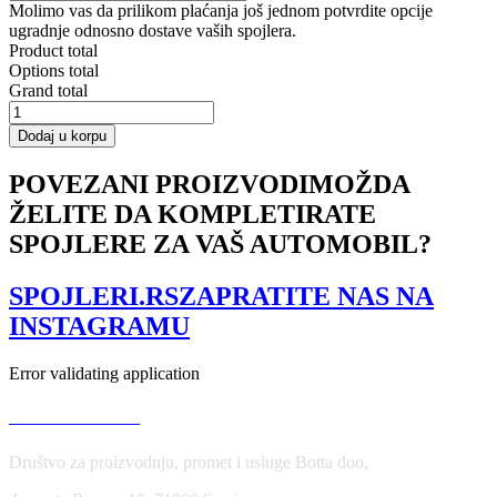
Molimo vas da prilikom plaćanja još jednom potvrdite opcije
ugradnje odnosno dostave vaših spojlera.
Product total
Options total
Grand total
Front
Splitter
Dodaj u korpu
Ford
Fiesta
POVEZANI PROIZVODI
MOŽDA
ST
ŽELITE DA KOMPLETIRATE
Mk7
FL
SPOJLERE ZA VAŠ AUTOMOBIL?
(Fit
Maxton
Design
SPOJLERI.RS
ZAPRATITE NAS NA
Bumper)
INSTAGRAMU
količina
Error validating application
USLOVI KORIŠĆENJA
Društvo za proizvodnju, promet i usluge Botta doo,