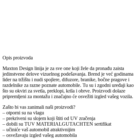
Opis proizvoda
Maxton Design linija je za sve one koji žele da pronađu zaista
jedinstvene delove vizuelnog podešavanja. Brend je već godinama
lider na tržištu i nudi spojlere, difuzore, branike, bočne pragove i
razdelnike za razne poznate automobile. Tu su i zgodni uređaji kao
što su okviri za svetla, preklopi, krila i obrve. Proizvodi dolaze
pripremljeni za montažu i značajno će osvežiti izgled vašeg vozila.
Zašto bi vas zanimali naši proizvodi?
– otporni su na vlagu
– prekriveni su slojem koji štiti od UV zračenja
– dobili su TUV MATERIALGUTACHTEN sertifikat
– učiniće vaš automobil atraktivnijim
– osvežavaju izgled vašeg automobila