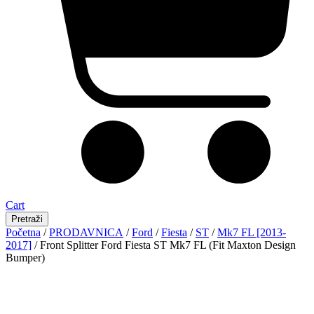
Cart
Pretraži
Početna
/
PRODAVNICA
/
Ford
/
Fiesta
/
ST
/
Mk7 FL [2013-
2017]
/ Front Splitter Ford Fiesta ST Mk7 FL (Fit Maxton Design
Bumper)