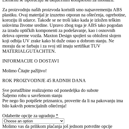
Za proizvodnju naših proizvoda koristili smo najsavremeniju ABS
plastiku. Ovaj materijal je izuzetno otporan na oštećenja, ogrebotine,
koroziju ili udarce. Takođe se ne troši lako kada je izložen teškim
uslovima životne sredine. Upravo zbog toga je ABS tako pogodan
za izradu optičkih komponenti za podešavanje, kao i osnovnih
delova opreme vozila. Maxton Design spojleri su obloženi slojem
koji odbija UV zrake kako bi duže ostao u dobrom stanju. Ne
moraju da se farbaju i za svoj stil imaju sertifikat TUV
MATERIALGUTACHTEN.
INFORMACIJE O DOSTAVI
Molimo Čitajte pažljivo!
ROK PROIZVODNJE 45 RADNIH DANA
Sve porudžbine realizujemo od ponedeljka do subote
Šaljemo robu u savršenom stanju
Pre nego što potpišete priznanicu, proverite da li na pakovanju ima
bilo kakvih potencijalnih oštećenja!
Odaberite opcije za ugradnju
*
Molimo vas da prilikom plaćanja još jednom potvrdite opcije