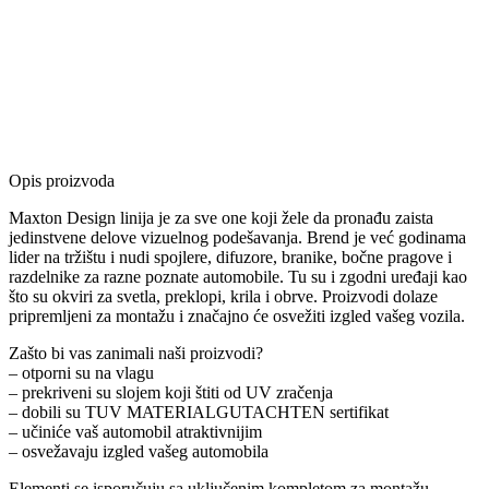
Opis proizvoda
Maxton Design linija je za sve one koji žele da pronađu zaista
jedinstvene delove vizuelnog podešavanja. Brend je već godinama
lider na tržištu i nudi spojlere, difuzore, branike, bočne pragove i
razdelnike za razne poznate automobile. Tu su i zgodni uređaji kao
što su okviri za svetla, preklopi, krila i obrve. Proizvodi dolaze
pripremljeni za montažu i značajno će osvežiti izgled vašeg vozila.
Zašto bi vas zanimali naši proizvodi?
– otporni su na vlagu
– prekriveni su slojem koji štiti od UV zračenja
– dobili su TUV MATERIALGUTACHTEN sertifikat
– učiniće vaš automobil atraktivnijim
– osvežavaju izgled vašeg automobila
Elementi se isporučuju sa uključenim kompletom za montažu.