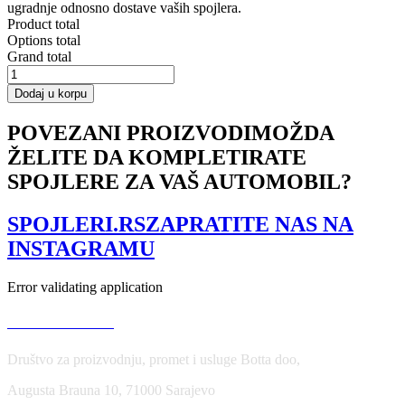
ugradnje odnosno dostave vaših spojlera.
Product total
Options total
Grand total
Front
Splitter
Dodaj u korpu
Ford
Focus
POVEZANI PROIZVODI
MOŽDA
RS
ŽELITE DA KOMPLETIRATE
Mk1
količina
SPOJLERE ZA VAŠ AUTOMOBIL?
SPOJLERI.RS
ZAPRATITE NAS NA
INSTAGRAMU
Error validating application
USLOVI KORIŠĆENJA
Društvo za proizvodnju, promet i usluge Botta doo,
Augusta Brauna 10, 71000 Sarajevo