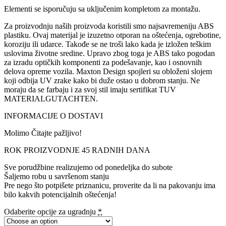
Elementi se isporučuju sa uključenim kompletom za montažu.
Za proizvodnju naših proizvoda koristili smo najsavremeniju ABS
plastiku. Ovaj materijal je izuzetno otporan na oštećenja, ogrebotine,
koroziju ili udarce. Takođe se ne troši lako kada je izložen teškim
uslovima životne sredine. Upravo zbog toga je ABS tako pogodan
za izradu optičkih komponenti za podešavanje, kao i osnovnih
delova opreme vozila. Maxton Design spojleri su obloženi slojem
koji odbija UV zrake kako bi duže ostao u dobrom stanju. Ne
moraju da se farbaju i za svoj stil imaju sertifikat TUV
MATERIALGUTACHTEN.
INFORMACIJE O DOSTAVI
Molimo Čitajte pažljivo!
ROK PROIZVODNJE 45 RADNIH DANA
Sve porudžbine realizujemo od ponedeljka do subote
Šaljemo robu u savršenom stanju
Pre nego što potpišete priznanicu, proverite da li na pakovanju ima
bilo kakvih potencijalnih oštećenja!
Odaberite opcije za ugradnju
*