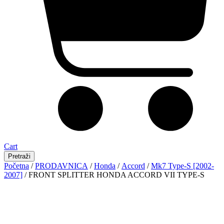
Cart
Pretraži
Početna
/
PRODAVNICA
/
Honda
/
Accord
/
Mk7 Type-S [2002-
2007]
/ FRONT SPLITTER HONDA ACCORD VII TYPE-S