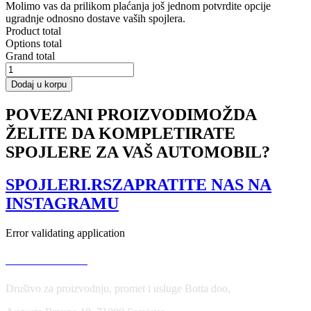
Molimo vas da prilikom plaćanja još jednom potvrdite opcije
ugradnje odnosno dostave vaših spojlera.
Product total
Options total
Grand total
FRONT
SPLITTER
Dodaj u korpu
HONDA
ACCORD
POVEZANI PROIZVODI
MOŽDA
VII
ŽELITE DA KOMPLETIRATE
TYPE-
S
SPOJLERE ZA VAŠ AUTOMOBIL?
količina
SPOJLERI.RS
ZAPRATITE NAS NA
INSTAGRAMU
Error validating application
USLOVI KORIŠĆENJA
Društvo za proizvodnju, promet i usluge Botta doo,