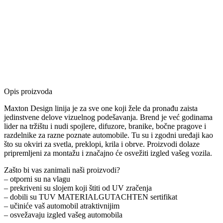
Opis proizvoda
Maxton Design linija je za sve one koji žele da pronađu zaista
jedinstvene delove vizuelnog podešavanja. Brend je već godinama
lider na tržištu i nudi spojlere, difuzore, branike, bočne pragove i
razdelnike za razne poznate automobile. Tu su i zgodni uređaji kao
što su okviri za svetla, preklopi, krila i obrve. Proizvodi dolaze
pripremljeni za montažu i značajno će osvežiti izgled vašeg vozila.
Zašto bi vas zanimali naši proizvodi?
– otporni su na vlagu
– prekriveni su slojem koji štiti od UV zračenja
– dobili su TUV MATERIALGUTACHTEN sertifikat
– učiniće vaš automobil atraktivnijim
– osvežavaju izgled vašeg automobila