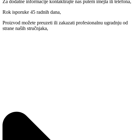
Za dodatne informacije kontaktirajte nas putem imejla ili telefona,
Rok isporuke 45 radnih dana,
Proizvod možete preuzeti ili zakazati profesionalnu ugradnju od
strane naših stručnjaka,