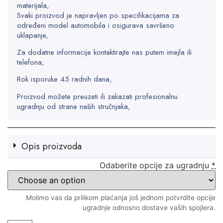
materijala,
Svaki proizvod je napravljen po specifikacijama za
određeni model automobila i osigurava savršeno
uklapanje,
Za dodatne informacije kontaktirajte nas putem imejla ili
telefona,
Rok isporuke 45 radnih dana,
Proizvod možete preuzeti ili zakazati profesionalnu
ugradnju od strane naših stručnjaka,
Opis proizvoda
Odaberite opcije za ugradnju
*
Molimo vas da prilikom plaćanja još jednom potvrdite opcije
ugradnje odnosno dostave vaših spojlera.