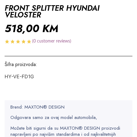
FRONT SPLITTER HYUNDAI
VELOSTER
518,00
KM
(
0
customer reviews)
Šifra proizvoda:
HY-VE-FD1G
Brend: MAXTON® DESIGN
Odgovara samo za ovaj model automobila,
Možete biti sigurni da su MAXTON® DESIGN proizvodi
napravljeni po najvišim standardima i od najkvalitetnijih