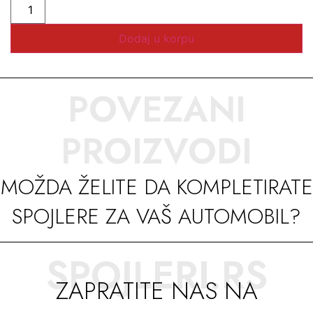
Dodaj u korpu
POVEZANI
PROIZVODI
MOŽDA ŽELITE DA KOMPLETIRATE
SPOJLERE ZA VAŠ AUTOMOBIL?
SPOJLERI.RS
ZAPRATITE NAS NA