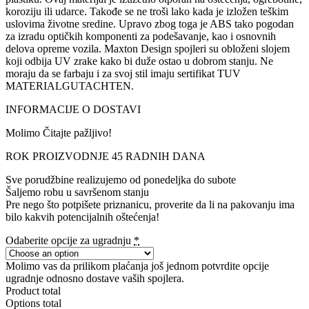
koroziju ili udarce. Takođe se ne troši lako kada je izložen teškim
uslovima životne sredine. Upravo zbog toga je ABS tako pogodan
za izradu optičkih komponenti za podešavanje, kao i osnovnih
delova opreme vozila. Maxton Design spojleri su obloženi slojem
koji odbija UV zrake kako bi duže ostao u dobrom stanju. Ne
moraju da se farbaju i za svoj stil imaju sertifikat TUV
MATERIALGUTACHTEN.
INFORMACIJE O DOSTAVI
Molimo Čitajte pažljivo!
ROK PROIZVODNJE 45 RADNIH DANA
Sve porudžbine realizujemo od ponedeljka do subote
Šaljemo robu u savršenom stanju
Pre nego što potpišete priznanicu, proverite da li na pakovanju ima
bilo kakvih potencijalnih oštećenja!
Odaberite opcije za ugradnju
*
Molimo vas da prilikom plaćanja još jednom potvrdite opcije
ugradnje odnosno dostave vaših spojlera.
Product total
Options total