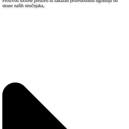
Proizvod možete preuzeti ili zakazati profesionalnu ugradnju od
strane naših stručnjaka,