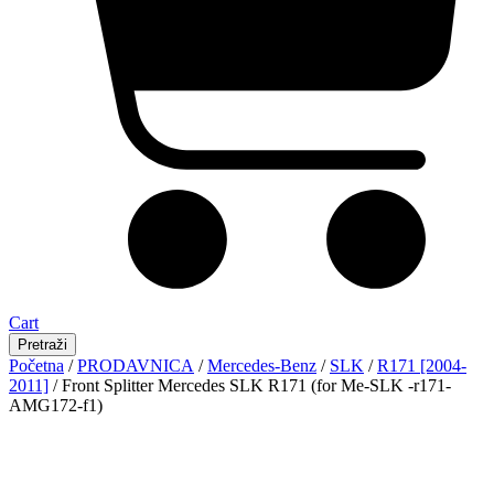
Cart
Pretraži
Početna
/
PRODAVNICA
/
Mercedes-Benz
/
SLK
/
R171 [2004-
2011]
/ Front Splitter Mercedes SLK R171 (for Me-SLK -r171-
AMG172-f1)