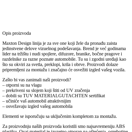
Opis proizvoda
Maxton Design linija je za sve one koji žele da pronađu zaista
jedinstvene delove vizuelnog podešavanja. Brend je već godinama
lider na tržištu i nudi spojlere, difuzore, branike, bočne pragove i
razdelnike za razne poznate automobile. Tu su i zgodni uređaji kao
što su okviri za svetla, preklopi, krila i obrve. Proizvodi dolaze
pripremljeni za montažu i značajno će osvežiti izgled vašeg vozila.
Zašto bi vas zanimali naši proizvodi?
– otporni su na vlagu
– prekriveni su slojem koji štiti od UV zračenja
– dobili su TUV MATERIALGUTACHTEN sertifikat
– učiniće vaš automobil atraktivnijim
– osvežavaju izgled vašeg automobila
Elementi se isporučuju sa uključenim kompletom za montažu.
Za proizvodnju naših proizvoda koristili smo najsavremeniju ABS
plastiku. Ovaj materijal je izuzetno otporan na oštećenja, ogrebotine,