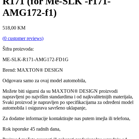
R171 (for Me-SLK -r171-
AMG172-f1)
518,00
KM
(
0
customer reviews)
Šifra proizvoda:
ME-SLK-R171-AMG172-FD1G
Brend: MAXTON® DESIGN
Odgovara samo za ovaj model automobila,
Možete biti sigurni da su MAXTON® DESIGN proizvodi
napravljeni po najvišim standardima i od najkvalitetnijih materijala,
Svaki proizvod je napravljen po specifikacijama za određeni model
automobila i osigurava savršeno uklapanje,
Za dodatne informacije kontaktirajte nas putem imejla ili telefona,
Rok isporuke 45 radnih dana,