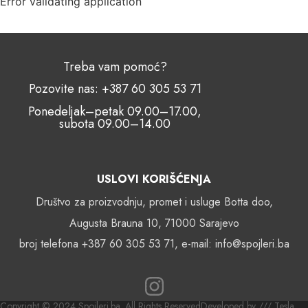
Error validating application
Treba vam pomoć?
Pozovite nas: +387 60 305 53 71
Ponedeljak–petak 09.00–17.00,
subota 09.00–14.00
USLOVI KORIŠĆENJA
Društvo za proizvodnju, promet i usluge Botta doo,
Augusta Brauna 10, 71000 Sarajevo
broj telefona +387 60 305 53 71, e-mail: info@spojleri.ba
Copyright © 2024 Spojleri.ba. All Rights Reserved
Developed by /// Tesla