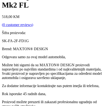
Mk2 FL
518,00
KM
(
0
customer reviews)
Šifra proizvoda:
SK-FA-2F-FD1G
Brend: MAXTON® DESIGN
Odgovara samo za ovaj model automobila,
Možete biti sigurni da su MAXTON® DESIGN proizvodi
napravljeni po najvišim standardima i od najkvalitetnijih materijala,
Svaki proizvod je napravljen po specifikacijama za određeni model
automobila i osigurava savršeno uklapanje,
Za dodatne informacije kontaktirajte nas putem imejla ili telefona,
Rok isporuke 45 radnih dana,
Proizvod možete preuzeti ili zakazati profesionalnu ugradnju od