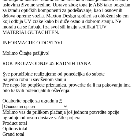
uslovima životne sredine. Upravo zbog toga je ABS tako pogodan
za izradu optičkih komponenti za podešavanje, kao i osnovnih
delova opreme vozila. Maxton Design spojleri su obloženi slojem
koji odbija UV zrake kako bi duže ostao u dobrom stanju. Ne
moraju da se farbaju i za svoj stil imaju sertifikat TUV
MATERIALGUTACHTEN.
INFORMACIJE O DOSTAVI
Molimo Čitajte pažljivo!
ROK PROIZVODNJE 45 RADNIH DANA
Sve porudžbine realizujemo od ponedeljka do subote
Šaljemo robu u savršenom stanju
Pre nego što potpišete priznanicu, proverite da li na pakovanju ima
bilo kakvih potencijalnih oštećenja!
Odaberite opcije za ugradnju
*
Molimo vas da prilikom plaćanja još jednom potvrdite opcije
ugradnje odnosno dostave vaših spojlera.
Product total
Options total
Grand total