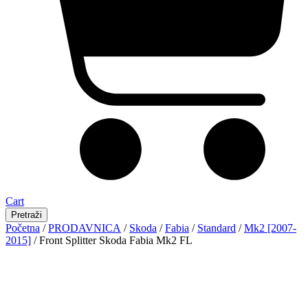
Cart
Pretraži
Početna
/
PRODAVNICA
/
Skoda
/
Fabia
/
Standard
/
Mk2 [2007-
2015]
/ Front Splitter Skoda Fabia Mk2 FL