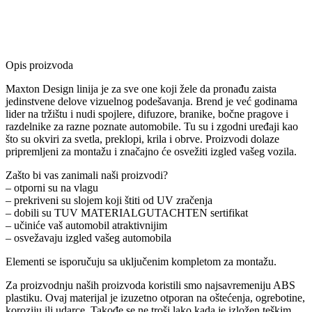
Opis proizvoda
Maxton Design linija je za sve one koji žele da pronađu zaista
jedinstvene delove vizuelnog podešavanja. Brend je već godinama
lider na tržištu i nudi spojlere, difuzore, branike, bočne pragove i
razdelnike za razne poznate automobile. Tu su i zgodni uređaji kao
što su okviri za svetla, preklopi, krila i obrve. Proizvodi dolaze
pripremljeni za montažu i značajno će osvežiti izgled vašeg vozila.
Zašto bi vas zanimali naši proizvodi?
– otporni su na vlagu
– prekriveni su slojem koji štiti od UV zračenja
– dobili su TUV MATERIALGUTACHTEN sertifikat
– učiniće vaš automobil atraktivnijim
– osvežavaju izgled vašeg automobila
Elementi se isporučuju sa uključenim kompletom za montažu.
Za proizvodnju naših proizvoda koristili smo najsavremeniju ABS
plastiku. Ovaj materijal je izuzetno otporan na oštećenja, ogrebotine,
koroziju ili udarce. Takođe se ne troši lako kada je izložen teškim