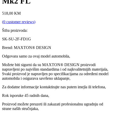
Mk2 FL
518,00
KM
(
0
customer reviews)
Šifra proizvoda:
SK-SU-2F-FD1G
Brend: MAXTON® DESIGN
Odgovara samo za ovaj model automobila,
Možete biti sigurni da su MAXTON® DESIGN proizvodi
napravljeni po najvišim standardima i od najkvalitetnijih materijala,
Svaki proizvod je napravljen po specifikacijama za određeni model
automobila i osigurava savršeno uklapanje,
Za dodatne informacije kontaktirajte nas putem imejla ili telefona,
Rok isporuke 45 radnih dana,
Proizvod možete preuzeti ili zakazati profesionalnu ugradnju od
strane naših stručnjaka,