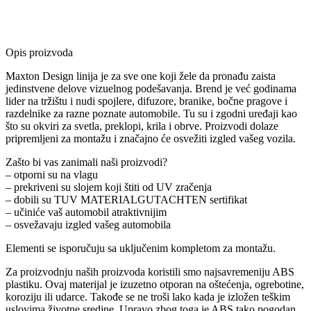
Opis proizvoda
Maxton Design linija je za sve one koji žele da pronađu zaista
jedinstvene delove vizuelnog podešavanja. Brend je već godinama
lider na tržištu i nudi spojlere, difuzore, branike, bočne pragove i
razdelnike za razne poznate automobile. Tu su i zgodni uređaji kao
što su okviri za svetla, preklopi, krila i obrve. Proizvodi dolaze
pripremljeni za montažu i značajno će osvežiti izgled vašeg vozila.
Zašto bi vas zanimali naši proizvodi?
– otporni su na vlagu
– prekriveni su slojem koji štiti od UV zračenja
– dobili su TUV MATERIALGUTACHTEN sertifikat
– učiniće vaš automobil atraktivnijim
– osvežavaju izgled vašeg automobila
Elementi se isporučuju sa uključenim kompletom za montažu.
Za proizvodnju naših proizvoda koristili smo najsavremeniju ABS
plastiku. Ovaj materijal je izuzetno otporan na oštećenja, ogrebotine,
koroziju ili udarce. Takođe se ne troši lako kada je izložen teškim
uslovima životne sredine. Upravo zbog toga je ABS tako pogodan