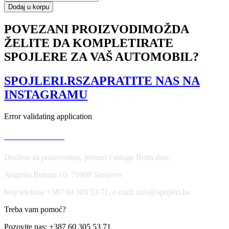
Splitter
Dodaj u korpu
Skoda
Superb
POVEZANI PROIZVODI
MOŽDA
Mk2
ŽELITE DA KOMPLETIRATE
FL
količina
SPOJLERE ZA VAŠ AUTOMOBIL?
SPOJLERI.RS
ZAPRATITE NAS NA
INSTAGRAMU
Error validating application
USLOVI KORIŠĆENJA
Društvo za proizvodnju, promet i usluge Botta doo,
Augusta Brauna 10, 71000 Sarajevo
broj telefona +387 60 305 53 71, e-mail: info@spojleri.ba
Treba vam pomoć?
Pozovite nas: +387 60 305 53 71