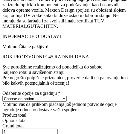
za izradu optičkih komponenti za podešavanje, kao i osnovnih
delova opreme vozila. Maxton Design spojleri su obloženi slojem
koji odbija UV zrake kako bi duže ostao u dobrom stanju. Ne
moraju da se farbaju i za svoj stil imaju sertifikat TUV
MATERIALGUTACHTEN.
INFORMACIJE O DOSTAVI
Molimo Čitajte pažljivo!
ROK PROIZVODNJE 45 RADNIH DANA
Sve porudžbine realizujemo od ponedeljka do subote
Šaljemo robu u savršenom stanju
Pre nego što potpišete priznanicu, proverite da li na pakovanju ima
bilo kakvih potencijalnih oštećenja!
Odaberite opcije za ugradnju
*
Molimo vas da prilikom plaćanja još jednom potvrdite opcije
ugradnje odnosno dostave vaših spojlera.
Product total
Options total
Grand total
Front