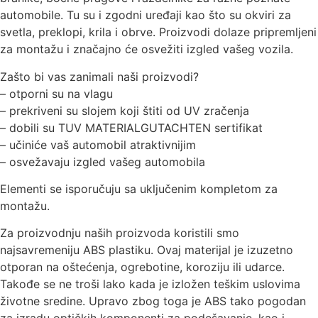
automobile. Tu su i zgodni uređaji kao što su okviri za
svetla, preklopi, krila i obrve. Proizvodi dolaze pripremljeni
za montažu i značajno će osvežiti izgled vašeg vozila.
Zašto bi vas zanimali naši proizvodi?
– otporni su na vlagu
– prekriveni su slojem koji štiti od UV zračenja
– dobili su TUV MATERIALGUTACHTEN sertifikat
– učiniće vaš automobil atraktivnijim
– osvežavaju izgled vašeg automobila
Elementi se isporučuju sa uključenim kompletom za
montažu.
Za proizvodnju naših proizvoda koristili smo
najsavremeniju ABS plastiku. Ovaj materijal je izuzetno
otporan na oštećenja, ogrebotine, koroziju ili udarce.
Takođe se ne troši lako kada je izložen teškim uslovima
životne sredine. Upravo zbog toga je ABS tako pogodan