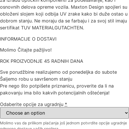
za izradu optičkih komponenti za podešavanje, kao i
osnovnih delova opreme vozila. Maxton Design spojleri su
obloženi slojem koji odbija UV zrake kako bi duže ostao u
dobrom stanju. Ne moraju da se farbaju i za svoj stil imaju
sertifikat TUV MATERIALGUTACHTEN.
INFORMACIJE O DOSTAVI
Molimo Čitajte pažljivo!
ROK PROIZVODNJE 45 RADNIH DANA
Sve porudžbine realizujemo od ponedeljka do subote
Šaljemo robu u savršenom stanju
Pre nego što potpišete priznanicu, proverite da li na
pakovanju ima bilo kakvih potencijalnih oštećenja!
Odaberite opcije za ugradnju
*
Molimo vas da prilikom plaćanja još jednom potvrdite opcije ugradnje
odnosno dostave vaših spojlera.