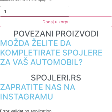
Front
Splitter
Skoda
Superb
Dodaj u korpu
Mk2
količina
POVEZANI PROIZVODI
MOŽDA ŽELITE DA
KOMPLETIRATE SPOJLERE
ZA VAŠ AUTOMOBIL?
SPOJLERI.RS
ZAPRATITE NAS NA
INSTAGRAMU
Error validating application