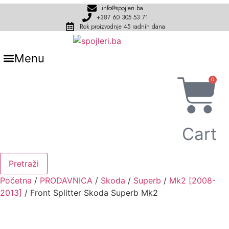
Skip
info@spojleri.ba
to
+387 60 305 53 71
Rok proizvodnje 45 radnih dana
content
Menu
0
Cart
Pretraži
Početna
/
PRODAVNICA
/
Skoda
/
Superb
/
Mk2 [2008-
2013]
/ Front Splitter Skoda Superb Mk2