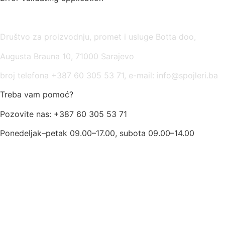
USLOVI KORIŠĆENJA
Društvo za proizvodnju, promet i usluge Botta doo,
Augusta Brauna 10, 71000 Sarajevo
broj telefona +387 60 305 53 71, e-mail: info@spojleri.ba
Treba vam pomoć?
Pozovite nas: +387 60 305 53 71
Ponedeljak–petak 09.00–17.00, subota 09.00–14.00