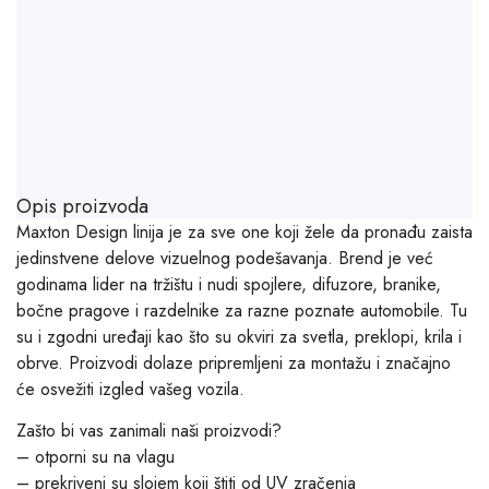
Opis proizvoda
Maxton Design linija je za sve one koji žele da pronađu zaista
jedinstvene delove vizuelnog podešavanja. Brend je već
godinama lider na tržištu i nudi spojlere, difuzore, branike,
bočne pragove i razdelnike za razne poznate automobile. Tu
su i zgodni uređaji kao što su okviri za svetla, preklopi, krila i
obrve. Proizvodi dolaze pripremljeni za montažu i značajno
će osvežiti izgled vašeg vozila.
Zašto bi vas zanimali naši proizvodi?
– otporni su na vlagu
– prekriveni su slojem koji štiti od UV zračenja