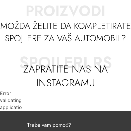
PROIZVODI
MOŽDA ŽELITE DA KOMPLETIRATE
SPOJLERE ZA VAŠ AUTOMOBIL?
SPOJLERI.RS
ZAPRATITE NAS NA
INSTAGRAMU
Error
validating
application
Treba vam pomoć?