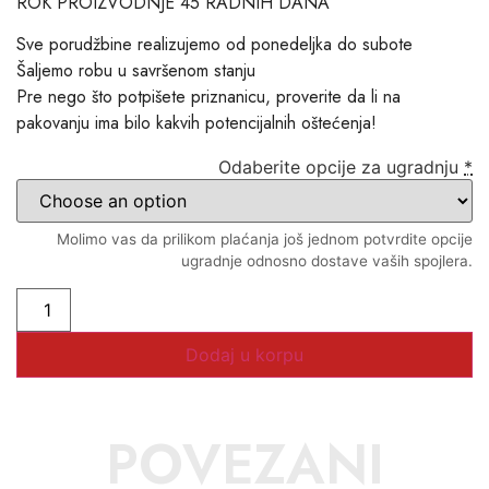
ROK PROIZVODNJE 45 RADNIH DANA
Sve porudžbine realizujemo od ponedeljka do subote
Šaljemo robu u savršenom stanju
Pre nego što potpišete priznanicu, proverite da li na
pakovanju ima bilo kakvih potencijalnih oštećenja!
Odaberite opcije za ugradnju
*
Molimo vas da prilikom plaćanja još jednom potvrdite opcije
ugradnje odnosno dostave vaših spojlera.
Dodaj u korpu
POVEZANI