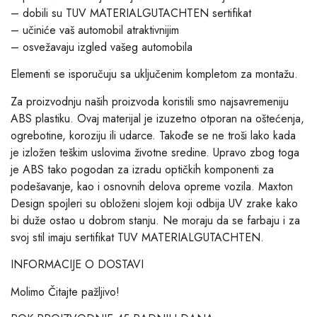
– dobili su TUV MATERIALGUTACHTEN sertifikat
– učiniće vaš automobil atraktivnijim
– osvežavaju izgled vašeg automobila
Elementi se isporučuju sa uključenim kompletom za montažu.
Za proizvodnju naših proizvoda koristili smo najsavremeniju
ABS plastiku. Ovaj materijal je izuzetno otporan na oštećenja,
ogrebotine, koroziju ili udarce. Takođe se ne troši lako kada
je izložen teškim uslovima životne sredine. Upravo zbog toga
je ABS tako pogodan za izradu optičkih komponenti za
podešavanje, kao i osnovnih delova opreme vozila. Maxton
Design spojleri su obloženi slojem koji odbija UV zrake kako
bi duže ostao u dobrom stanju. Ne moraju da se farbaju i za
svoj stil imaju sertifikat TUV MATERIALGUTACHTEN.
INFORMACIJE O DOSTAVI
Molimo Čitajte pažljivo!