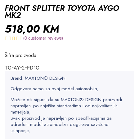
FRONT SPLITTER TOYOTA AYGO
MK2
518,00
KM
(
0
customer reviews)
Šifra proizvoda:
TO-AY-2-FD1G
Brend: MAXTON® DESIGN
Odgovara samo za ovaj model automobila,
Možete biti sigurni da su MAXTON® DESIGN proizvodi
napravljeni po najvišim standardima i od najkvalitetnijih
materijala,
Svaki proizvod je napravljen po specifikacijama za
određeni model automobila i osigurava savršeno
uklapanje,