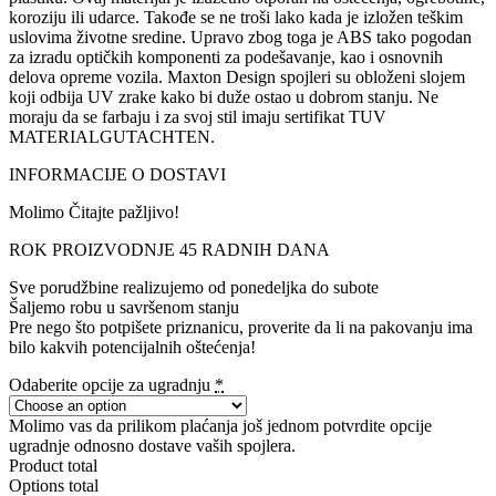
koroziju ili udarce. Takođe se ne troši lako kada je izložen teškim
uslovima životne sredine. Upravo zbog toga je ABS tako pogodan
za izradu optičkih komponenti za podešavanje, kao i osnovnih
delova opreme vozila. Maxton Design spojleri su obloženi slojem
koji odbija UV zrake kako bi duže ostao u dobrom stanju. Ne
moraju da se farbaju i za svoj stil imaju sertifikat TUV
MATERIALGUTACHTEN.
INFORMACIJE O DOSTAVI
Molimo Čitajte pažljivo!
ROK PROIZVODNJE 45 RADNIH DANA
Sve porudžbine realizujemo od ponedeljka do subote
Šaljemo robu u savršenom stanju
Pre nego što potpišete priznanicu, proverite da li na pakovanju ima
bilo kakvih potencijalnih oštećenja!
Odaberite opcije za ugradnju
*
Molimo vas da prilikom plaćanja još jednom potvrdite opcije
ugradnje odnosno dostave vaših spojlera.
Product total
Options total