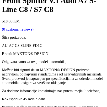
Front Splitter V.1 Audi A7 S-
Line C8 / S7 C8
518,00
KM
(
0
customer reviews)
Šifra proizvoda:
AU-A7-C8-SLINE-FD1G
Brend: MAXTON® DESIGN
Odgovara samo za ovaj model automobila,
Možete biti sigurni da su MAXTON® DESIGN proizvodi
napravljeni po najvišim standardima i od najkvalitetnijih materijala,
Svaki proizvod je napravljen po specifikacijama za određeni model
automobila i osigurava savršeno uklapanje,
Za dodatne informacije kontaktirajte nas putem imejla ili telefona,
Rok isporuke 45 radnih dana,