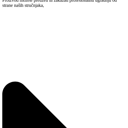
Proizvod možete preuzeti ili zakazati profesionalnu ugradnju od
strane naših stručnjaka,