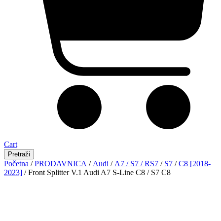
Cart
Pretraži
Početna
/
PRODAVNICA
/
Audi
/
A7 / S7 / RS7
/
S7
/
C8 [2018-
2023]
/ Front Splitter V.1 Audi A7 S-Line C8 / S7 C8