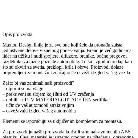
Opis proizvoda
Maxton Design linija je za sve one koji žele da pronađu zaista
jedinstvene delove vizuelnog podešavanja. Brend je već godinama
lider na tržištu i nudi spojlere, difuzore, branike, bočne pragove i
razdelnike za razne poznate automobile. Tu su i zgodni uređaji kao
što su okviri za svetla, preklopi, krila i obrve. Proizvodi dolaze
pripremljeni za montažu i značajno će osvežiti izgled vašeg vozila.
Zašto bi vas zanimali naši proizvodi?
– otporni su na vlagu
– prekriveni su slojem koji štiti od UV zračenja
– dobili su TUV MATERIALGUTACHTEN sertifikat
– učiniće vaš automobil atraktivnijim
– osvežavaju izgled vašeg automobila
Elementi se isporučuju sa uključenim kompletom za montažu.
Za proizvodnju naših proizvoda koristili smo najsavremeniju ABS
plastiku. Ovaj materijal je izuzetno otporan na oštećenja, ogrebotine,