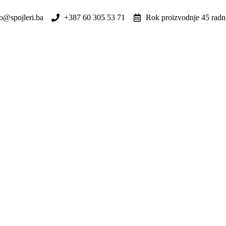
fo@spojleri.ba
+387 60 305 53 71
Rok proizvodnje 45 radn