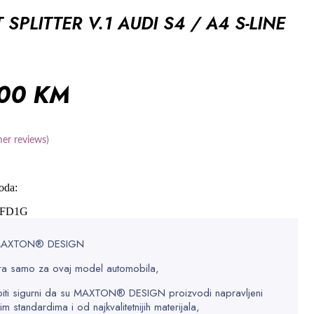
 SPLITTER V.1 AUDI S4 / A4 S-LINE
,00
KM
er reviews)
oda:
-FD1G
 MAXTON® DESIGN
a samo za ovaj model automobila,
iti sigurni da su MAXTON® DESIGN proizvodi napravljeni
im standardima i od najkvalitetnijih materijala,