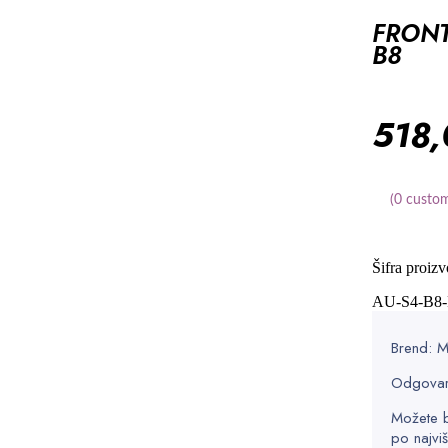
FRONT
B8
518
(
0
custom
Šifra proizv
AU-S4-B8
Brend:
Odgovar
Možete b
po najviš