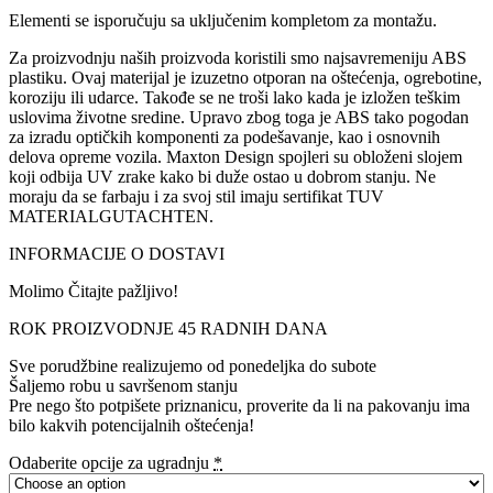
Elementi se isporučuju sa uključenim kompletom za montažu.
Za proizvodnju naših proizvoda koristili smo najsavremeniju ABS
plastiku. Ovaj materijal je izuzetno otporan na oštećenja, ogrebotine,
koroziju ili udarce. Takođe se ne troši lako kada je izložen teškim
uslovima životne sredine. Upravo zbog toga je ABS tako pogodan
za izradu optičkih komponenti za podešavanje, kao i osnovnih
delova opreme vozila. Maxton Design spojleri su obloženi slojem
koji odbija UV zrake kako bi duže ostao u dobrom stanju. Ne
moraju da se farbaju i za svoj stil imaju sertifikat TUV
MATERIALGUTACHTEN.
INFORMACIJE O DOSTAVI
Molimo Čitajte pažljivo!
ROK PROIZVODNJE 45 RADNIH DANA
Sve porudžbine realizujemo od ponedeljka do subote
Šaljemo robu u savršenom stanju
Pre nego što potpišete priznanicu, proverite da li na pakovanju ima
bilo kakvih potencijalnih oštećenja!
Odaberite opcije za ugradnju
*