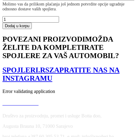
Molimo vas da prilikom plaćanja još jednom potvrdite opcije ugradnje
odnosno dostave vaših spojlera.
FRONT
SPLITTER
Dodaj u korpu
V.1
BENTLEY
POVEZANI PROIZVODI
MOŽDA
CONTINENTAL
ŽELITE DA KOMPLETIRATE
GT
količina
SPOJLERE ZA VAŠ AUTOMOBIL?
SPOJLERI.RS
ZAPRATITE NAS NA
INSTAGRAMU
Error validating application
USLOVI KORIŠĆENJA
Društvo za proizvodnju, promet i usluge Botta doo,
Augusta Brauna 10, 71000 Sarajevo
broj telefona +387 60 305 53 71, e-mail: info@spojleri.ba