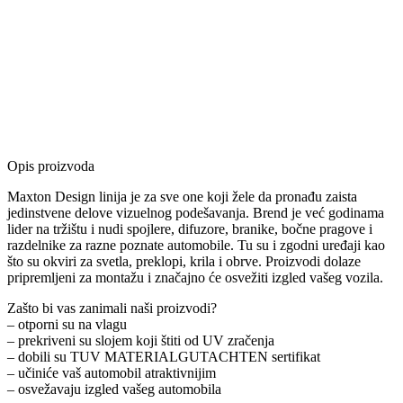
Opis proizvoda
Maxton Design linija je za sve one koji žele da pronađu zaista
jedinstvene delove vizuelnog podešavanja. Brend je već godinama
lider na tržištu i nudi spojlere, difuzore, branike, bočne pragove i
razdelnike za razne poznate automobile. Tu su i zgodni uređaji kao
što su okviri za svetla, preklopi, krila i obrve. Proizvodi dolaze
pripremljeni za montažu i značajno će osvežiti izgled vašeg vozila.
Zašto bi vas zanimali naši proizvodi?
– otporni su na vlagu
– prekriveni su slojem koji štiti od UV zračenja
– dobili su TUV MATERIALGUTACHTEN sertifikat
– učiniće vaš automobil atraktivnijim
– osvežavaju izgled vašeg automobila