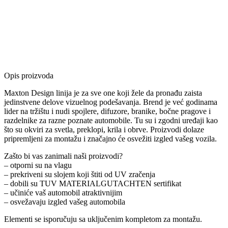
Opis proizvoda
Maxton Design linija je za sve one koji žele da pronađu zaista
jedinstvene delove vizuelnog podešavanja. Brend je već godinama
lider na tržištu i nudi spojlere, difuzore, branike, bočne pragove i
razdelnike za razne poznate automobile. Tu su i zgodni uređaji kao
što su okviri za svetla, preklopi, krila i obrve. Proizvodi dolaze
pripremljeni za montažu i značajno će osvežiti izgled vašeg vozila.
Zašto bi vas zanimali naši proizvodi?
– otporni su na vlagu
– prekriveni su slojem koji štiti od UV zračenja
– dobili su TUV MATERIALGUTACHTEN sertifikat
– učiniće vaš automobil atraktivnijim
– osvežavaju izgled vašeg automobila
Elementi se isporučuju sa uključenim kompletom za montažu.