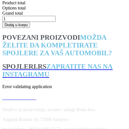
Product total
Options total
Grand total
Front
Splitter
Dodaj u korpu
V.1
BMW
POVEZANI PROIZVODI
MOŽDA
M6
ŽELITE DA KOMPLETIRATE
Gran
Coupe
SPOJLERE ZA VAŠ AUTOMOBIL?
/
Coupe
/
SPOJLERI.RS
ZAPRATITE NAS NA
Cabriolet
INSTAGRAMU
F06
/
F13
Error validating application
/
F12
USLOVI KORIŠĆENJA
količina
Društvo za proizvodnju, promet i usluge Botta doo,
Augusta Brauna 10, 71000 Sarajevo