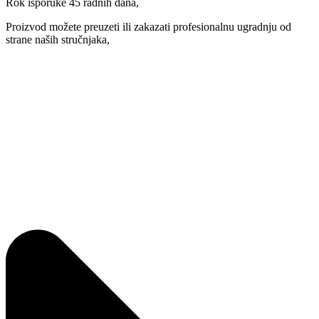
Rok isporuke 45 radnih dana,
Proizvod možete preuzeti ili zakazati profesionalnu ugradnju od
strane naših stručnjaka,