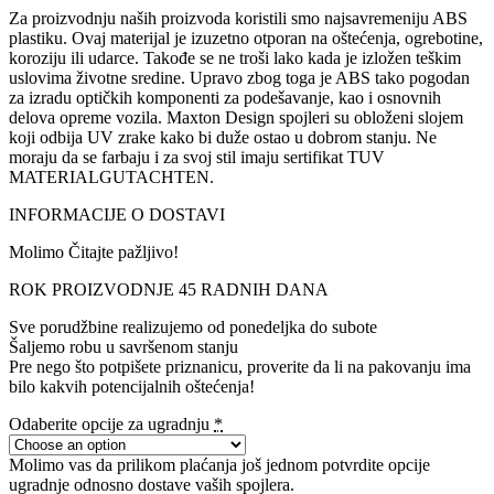
Za proizvodnju naših proizvoda koristili smo najsavremeniju ABS
plastiku. Ovaj materijal je izuzetno otporan na oštećenja, ogrebotine,
koroziju ili udarce. Takođe se ne troši lako kada je izložen teškim
uslovima životne sredine. Upravo zbog toga je ABS tako pogodan
za izradu optičkih komponenti za podešavanje, kao i osnovnih
delova opreme vozila. Maxton Design spojleri su obloženi slojem
koji odbija UV zrake kako bi duže ostao u dobrom stanju. Ne
moraju da se farbaju i za svoj stil imaju sertifikat TUV
MATERIALGUTACHTEN.
INFORMACIJE O DOSTAVI
Molimo Čitajte pažljivo!
ROK PROIZVODNJE 45 RADNIH DANA
Sve porudžbine realizujemo od ponedeljka do subote
Šaljemo robu u savršenom stanju
Pre nego što potpišete priznanicu, proverite da li na pakovanju ima
bilo kakvih potencijalnih oštećenja!
Odaberite opcije za ugradnju
*
Molimo vas da prilikom plaćanja još jednom potvrdite opcije
ugradnje odnosno dostave vaših spojlera.