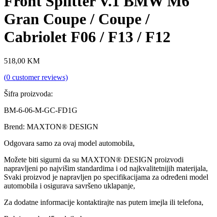
Front Splitter V.1 BMW M6
Gran Coupe / Coupe /
Cabriolet F06 / F13 / F12
518,00
KM
(
0
customer reviews)
Šifra proizvoda:
BM-6-06-M-GC-FD1G
Brend: MAXTON® DESIGN
Odgovara samo za ovaj model automobila,
Možete biti sigurni da su MAXTON® DESIGN proizvodi
napravljeni po najvišim standardima i od najkvalitetnijih materijala,
Svaki proizvod je napravljen po specifikacijama za određeni model
automobila i osigurava savršeno uklapanje,
Za dodatne informacije kontaktirajte nas putem imejla ili telefona,