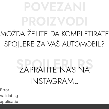
POVEZANI
PROIZVODI
MOŽDA ŽELITE DA KOMPLETIRATE
SPOJLERE ZA VAŠ AUTOMOBIL?
SPOJLERI.RS
ZAPRATITE NAS NA
INSTAGRAMU
Error
validating
application