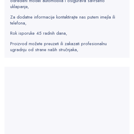
određeni model automobila i osigurava savršeno
uklapanje,
Za dodatne informacije kontaktirajte nas putem imejla ili
telefona,
Rok isporuke 45 radnih dana,
Proizvod možete preuzeti ili zakazati profesionalnu
ugradnju od strane naših stručnjaka,