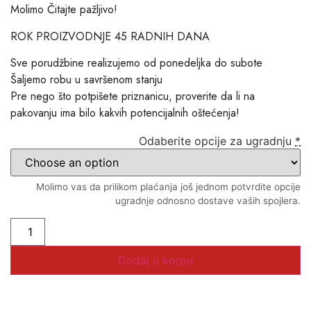
Molimo Čitajte pažljivo!
ROK PROIZVODNJE 45 RADNIH DANA
Sve porudžbine realizujemo od ponedeljka do subote
Šaljemo robu u savršenom stanju
Pre nego što potpišete priznanicu, proverite da li na
pakovanju ima bilo kakvih potencijalnih oštećenja!
Odaberite opcije za ugradnju
*
Molimo vas da prilikom plaćanja još jednom potvrdite opcije
ugradnje odnosno dostave vaših spojlera.
Dodaj u korpu