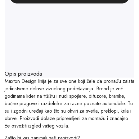
Opis proizvoda
Maxton Design linija je za sve one koji žele da pronađu zaista
jedinstvene delove vizuelnog podešavanja. Brend je već
godinama lider na tržištu i nudi spojlere, difuzore, branike,
bočne pragove i razdelnike za razne poznate automobile. Tu
su i zgodni uređaji kao što su okviri za svetla, preklopi, krila i
obrve. Proizvodi dolaze pripremljeni za montažu i značajno
će osvežiti izgled vašeg vozila.
Zašto bi vas zanimali naši proizvodi?