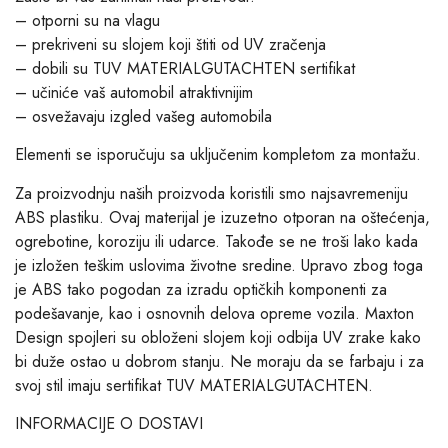
– otporni su na vlagu
– prekriveni su slojem koji štiti od UV zračenja
– dobili su TUV MATERIALGUTACHTEN sertifikat
– učiniće vaš automobil atraktivnijim
– osvežavaju izgled vašeg automobila
Elementi se isporučuju sa uključenim kompletom za montažu.
Za proizvodnju naših proizvoda koristili smo najsavremeniju
ABS plastiku. Ovaj materijal je izuzetno otporan na oštećenja,
ogrebotine, koroziju ili udarce. Takođe se ne troši lako kada
je izložen teškim uslovima životne sredine. Upravo zbog toga
je ABS tako pogodan za izradu optičkih komponenti za
podešavanje, kao i osnovnih delova opreme vozila. Maxton
Design spojleri su obloženi slojem koji odbija UV zrake kako
bi duže ostao u dobrom stanju. Ne moraju da se farbaju i za
svoj stil imaju sertifikat TUV MATERIALGUTACHTEN.
INFORMACIJE O DOSTAVI