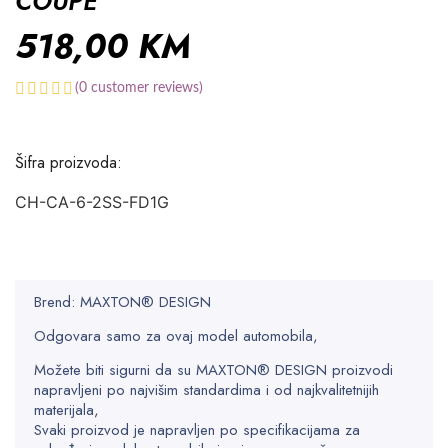
COUPE
518,00
KM
(
0
customer reviews)
Šifra proizvoda:
CH-CA-6-2SS-FD1G
Brend: MAXTON® DESIGN
Odgovara samo za ovaj model automobila,
Možete biti sigurni da su MAXTON® DESIGN proizvodi
napravljeni po najvišim standardima i od najkvalitetnijih
materijala,
Svaki proizvod je napravljen po specifikacijama za