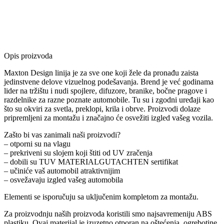
Opis proizvoda
Maxton Design linija je za sve one koji žele da pronađu zaista
jedinstvene delove vizuelnog podešavanja. Brend je već godinama
lider na tržištu i nudi spojlere, difuzore, branike, bočne pragove i
razdelnike za razne poznate automobile. Tu su i zgodni uređaji kao
što su okviri za svetla, preklopi, krila i obrve. Proizvodi dolaze
pripremljeni za montažu i značajno će osvežiti izgled vašeg vozila.
Zašto bi vas zanimali naši proizvodi?
– otporni su na vlagu
– prekriveni su slojem koji štiti od UV zračenja
– dobili su TUV MATERIALGUTACHTEN sertifikat
– učiniće vaš automobil atraktivnijim
– osvežavaju izgled vašeg automobila
Elementi se isporučuju sa uključenim kompletom za montažu.
Za proizvodnju naših proizvoda koristili smo najsavremeniju ABS
plastiku. Ovaj materijal je izuzetno otporan na oštećenja, ogrebotine,