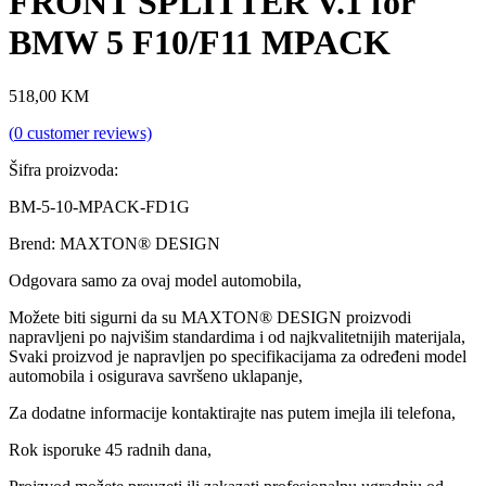
FRONT SPLITTER V.1 for
BMW 5 F10/F11 MPACK
518,00
KM
(
0
customer reviews)
Šifra proizvoda:
BM-5-10-MPACK-FD1G
Brend: MAXTON® DESIGN
Odgovara samo za ovaj model automobila,
Možete biti sigurni da su MAXTON® DESIGN proizvodi
napravljeni po najvišim standardima i od najkvalitetnijih materijala,
Svaki proizvod je napravljen po specifikacijama za određeni model
automobila i osigurava savršeno uklapanje,
Za dodatne informacije kontaktirajte nas putem imejla ili telefona,
Rok isporuke 45 radnih dana,