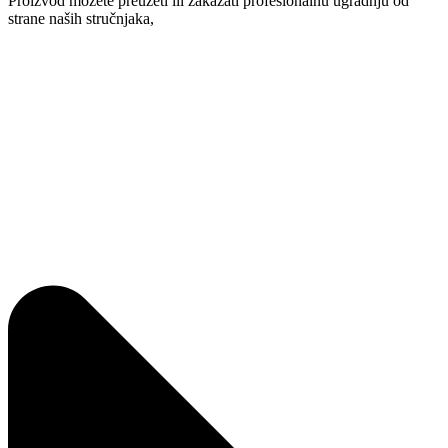
Proizvod možete preuzeti ili zakazati profesionalnu ugradnju od
strane naših stručnjaka,