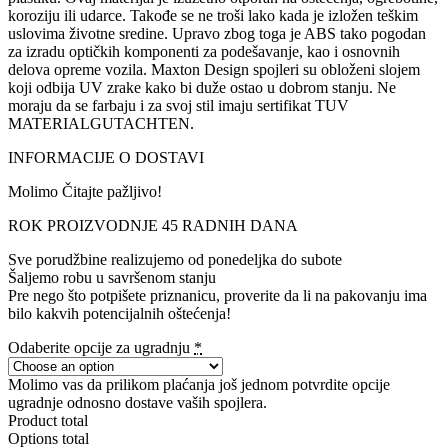
koroziju ili udarce. Takođe se ne troši lako kada je izložen teškim
uslovima životne sredine. Upravo zbog toga je ABS tako pogodan
za izradu optičkih komponenti za podešavanje, kao i osnovnih
delova opreme vozila. Maxton Design spojleri su obloženi slojem
koji odbija UV zrake kako bi duže ostao u dobrom stanju. Ne
moraju da se farbaju i za svoj stil imaju sertifikat TUV
MATERIALGUTACHTEN.
INFORMACIJE O DOSTAVI
Molimo Čitajte pažljivo!
ROK PROIZVODNJE 45 RADNIH DANA
Sve porudžbine realizujemo od ponedeljka do subote
Šaljemo robu u savršenom stanju
Pre nego što potpišete priznanicu, proverite da li na pakovanju ima
bilo kakvih potencijalnih oštećenja!
Odaberite opcije za ugradnju
*
Molimo vas da prilikom plaćanja još jednom potvrdite opcije
ugradnje odnosno dostave vaših spojlera.
Product total
Options total