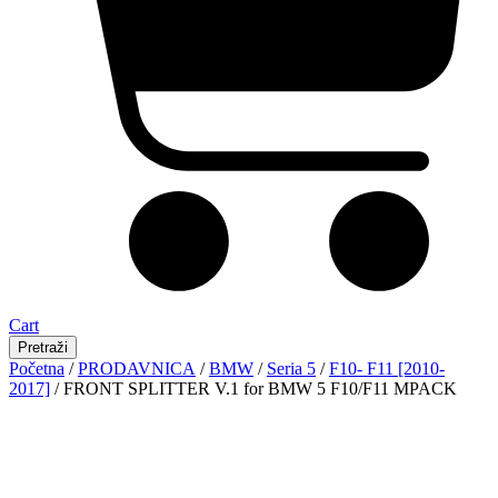
Cart
Pretraži
Početna
/
PRODAVNICA
/
BMW
/
Seria 5
/
F10- F11 [2010-
2017]
/ FRONT SPLITTER V.1 for BMW 5 F10/F11 MPACK