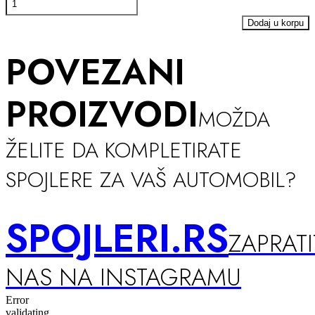
Splitter
V.2
Dodaj u korpu
Audi
TT
POVEZANI
RS
8J
količina
PROIZVODI
MOŽDA
ŽELITE DA KOMPLETIRATE
SPOJLERE ZA VAŠ AUTOMOBIL?
SPOJLERI.RS
ZAPRATI
NAS NA INSTAGRAMU
Error
validating