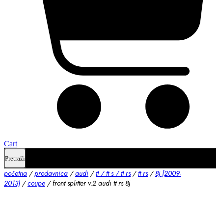
Cart
Pretraži
početna
/
prodavnica
/
audi
/
tt / tt s / tt rs
/
tt rs
/
8j [2009-
2013]
/
coupe
/ front splitter v.2 audi tt rs 8j