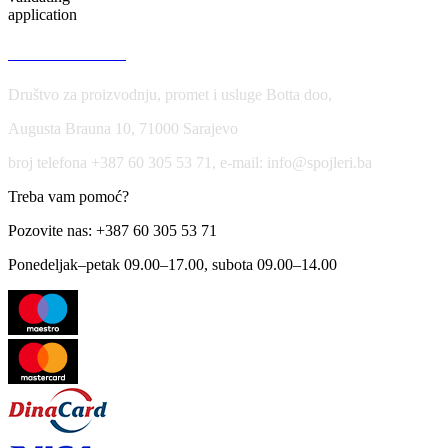
application
USLOVI KORIŠĆENJA
Društvo za proizvodnju, promet i usluge Botta doo,
Augusta Brauna 10, 71000 Sarajevo
broj telefona +387 60 305 53 71, e-mail: info@spojleri.ba
Treba vam pomoć?
Pozovite nas: +387 60 305 53 71
Ponedeljak–petak 09.00–17.00, subota 09.00–14.00