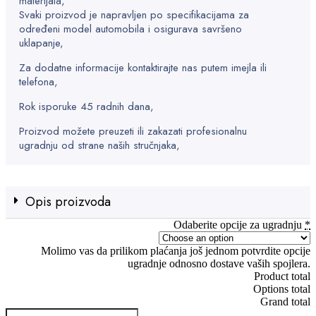
materijala,
Svaki proizvod je napravljen po specifikacijama za
određeni model automobila i osigurava savršeno
uklapanje,
Za dodatne informacije kontaktirajte nas putem imejla ili
telefona,
Rok isporuke 45 radnih dana,
Proizvod možete preuzeti ili zakazati profesionalnu
ugradnju od strane naših stručnjaka,
Opis proizvoda
Odaberite opcije za ugradnju
*
Molimo vas da prilikom plaćanja još jednom potvrdite opcije
ugradnje odnosno dostave vaših spojlera.
Product total
Options total
Grand total
Front