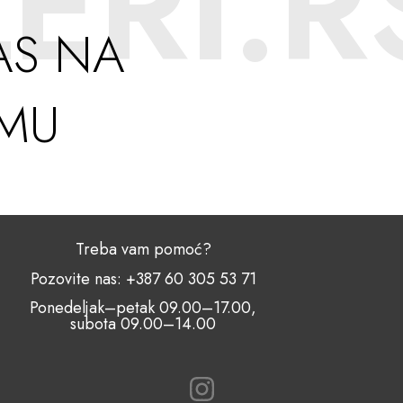
ERI.R
AS NA
AMU
Treba vam pomoć?
Pozovite nas: +387 60 305 53 71
Ponedeljak–petak 09.00–17.00,
subota 09.00–14.00