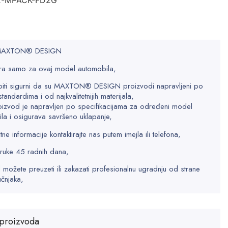
2-MPACK-FD2G
 MAXTON® DESIGN
a samo za ovaj model automobila,
biti sigurni da su MAXTON® DESIGN proizvodi napravljeni po
standardima i od najkvalitetnijih materijala,
oizvod je napravljen po specifikacijama za određeni model
la i osigurava savršeno uklapanje,
e informacije kontaktirajte nas putem imejla ili telefona,
ruke 45 radnih dana,
 možete preuzeti ili zakazati profesionalnu ugradnju od strane
učnjaka,
proizvoda