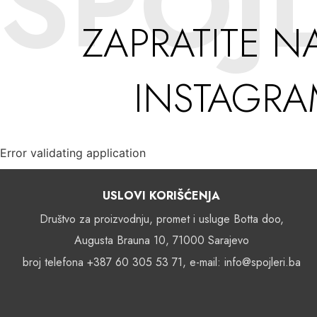
SPOJL
ZAPRATITE N
INSTAGR
Error validating application
USLOVI KORIŠĆENJA
Društvo za proizvodnju, promet i usluge Botta doo,
Augusta Brauna 10, 71000 Sarajevo
broj telefona +387 60 305 53 71, e-mail: info@spojleri.ba