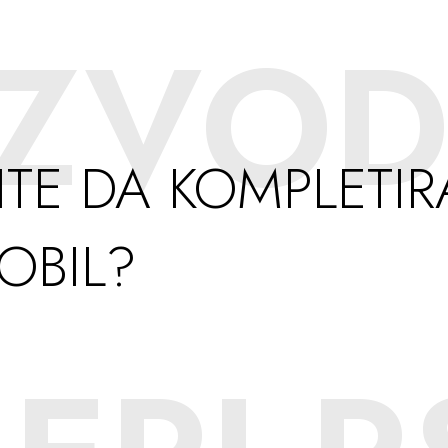
IZVOD
TE DA KOMPLETIR
OBIL?