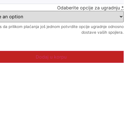
Odaberite opcije za ugradnju
*
 da prilikom plaćanja još jednom potvrdite opcije ugradnje odnosno
dostave vaših spojlera.
Dodaj u korpu