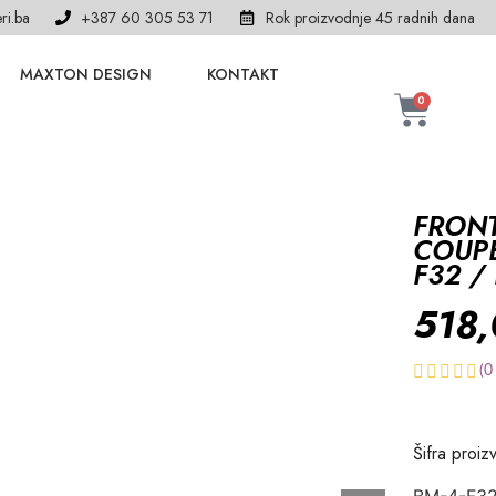
ri.ba
+387 60 305 53 71
Rok proizvodnje 45 radnih dana
MAXTON DESIGN
KONTAKT
0
FRONT
COUPE
F32 /
518
(
0
Šifra proiz