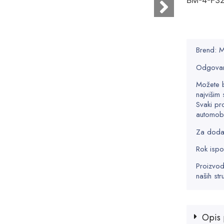
BM-4-F3
Brend:
Odgovar
Možete 
najvišim 
Svaki pr
automobi
Za dodatn
Rok ispo
Proizvod
naših str
Opis 