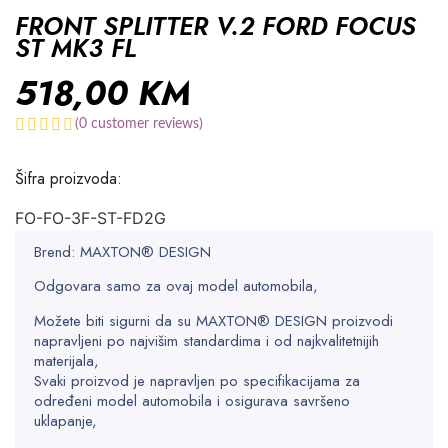
FRONT SPLITTER V.2 FORD FOCUS
ST MK3 FL
518,00
KM
(
0
customer reviews)
Šifra proizvoda:
FO-FO-3F-ST-FD2G
Brend: MAXTON® DESIGN
Odgovara samo za ovaj model automobila,
Možete biti sigurni da su MAXTON® DESIGN proizvodi
napravljeni po najvišim standardima i od najkvalitetnijih
materijala,
Svaki proizvod je napravljen po specifikacijama za
određeni model automobila i osigurava savršeno
uklapanje,