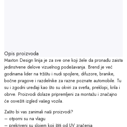
Opis proizvoda
Maxton Design linija je za sve one koji žele da pronađu zaista
jedinstvene delove vizuelnog podešavanja. Brend je već
godinama lider na tržištu i nudi spojlere, difuzore, branike,
bočne pragove i razdelnike za razne poznate automobile. Tu
su i zgodni uređaji kao što su okviri za svetla, preklopi, krila i
obrve. Proizvodi dolaze pripremljeni za montažu i značajno
će osvežiti izgled vašeg vozila.
Zašto bi vas zanimali naši proizvodi?
– otporni su na vlagu
– prekriveni su slojem koji štiti od UV zračenja