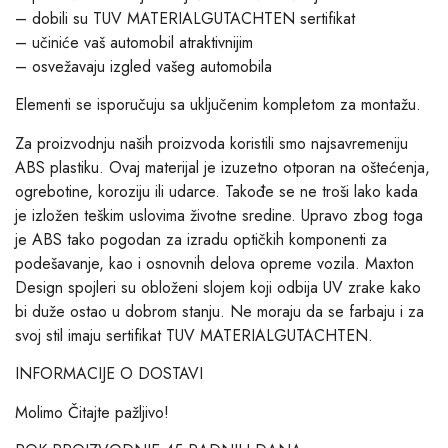
– dobili su TUV MATERIALGUTACHTEN sertifikat
– učiniće vaš automobil atraktivnijim
– osvežavaju izgled vašeg automobila
Elementi se isporučuju sa uključenim kompletom za montažu.
Za proizvodnju naših proizvoda koristili smo najsavremeniju
ABS plastiku. Ovaj materijal je izuzetno otporan na oštećenja,
ogrebotine, koroziju ili udarce. Takođe se ne troši lako kada
je izložen teškim uslovima životne sredine. Upravo zbog toga
je ABS tako pogodan za izradu optičkih komponenti za
podešavanje, kao i osnovnih delova opreme vozila. Maxton
Design spojleri su obloženi slojem koji odbija UV zrake kako
bi duže ostao u dobrom stanju. Ne moraju da se farbaju i za
svoj stil imaju sertifikat TUV MATERIALGUTACHTEN.
INFORMACIJE O DOSTAVI
Molimo Čitajte pažljivo!