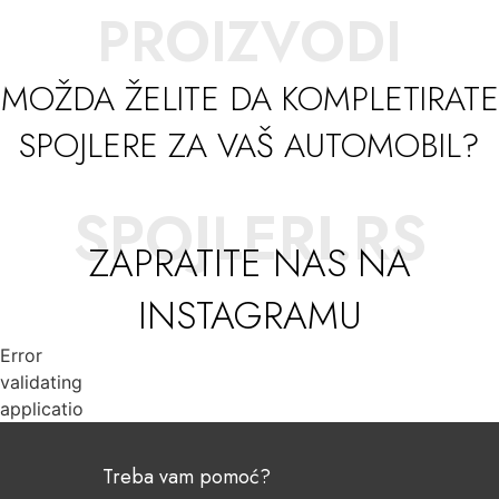
PROIZVODI
MOŽDA ŽELITE DA KOMPLETIRATE
SPOJLERE ZA VAŠ AUTOMOBIL?
SPOJLERI.RS
ZAPRATITE NAS NA
INSTAGRAMU
Error
validating
application
Treba vam pomoć?