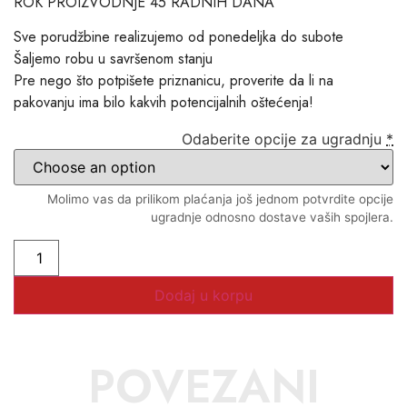
ROK PROIZVODNJE 45 RADNIH DANA
Sve porudžbine realizujemo od ponedeljka do subote
Šaljemo robu u savršenom stanju
Pre nego što potpišete priznanicu, proverite da li na
pakovanju ima bilo kakvih potencijalnih oštećenja!
Odaberite opcije za ugradnju
*
Molimo vas da prilikom plaćanja još jednom potvrdite opcije
ugradnje odnosno dostave vaših spojlera.
Dodaj u korpu
POVEZANI