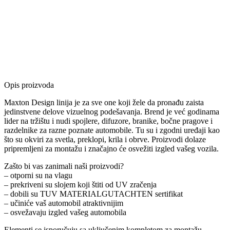
Opis proizvoda
Maxton Design linija je za sve one koji žele da pronađu zaista
jedinstvene delove vizuelnog podešavanja. Brend je već godinama
lider na tržištu i nudi spojlere, difuzore, branike, bočne pragove i
razdelnike za razne poznate automobile. Tu su i zgodni uređaji kao
što su okviri za svetla, preklopi, krila i obrve. Proizvodi dolaze
pripremljeni za montažu i značajno će osvežiti izgled vašeg vozila.
Zašto bi vas zanimali naši proizvodi?
– otporni su na vlagu
– prekriveni su slojem koji štiti od UV zračenja
– dobili su TUV MATERIALGUTACHTEN sertifikat
– učiniće vaš automobil atraktivnijim
– osvežavaju izgled vašeg automobila
Elementi se isporučuju sa uključenim kompletom za montažu.