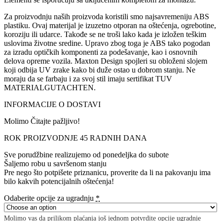
Za proizvodnju naših proizvoda koristili smo najsavremeniju ABS
plastiku. Ovaj materijal je izuzetno otporan na oštećenja, ogrebotine,
koroziju ili udarce. Takođe se ne troši lako kada je izložen teškim
uslovima životne sredine. Upravo zbog toga je ABS tako pogodan
za izradu optičkih komponenti za podešavanje, kao i osnovnih
delova opreme vozila. Maxton Design spojleri su obloženi slojem
koji odbija UV zrake kako bi duže ostao u dobrom stanju. Ne
moraju da se farbaju i za svoj stil imaju sertifikat TUV
MATERIALGUTACHTEN.
INFORMACIJE O DOSTAVI
Molimo Čitajte pažljivo!
ROK PROIZVODNJE 45 RADNIH DANA
Sve porudžbine realizujemo od ponedeljka do subote
Šaljemo robu u savršenom stanju
Pre nego što potpišete priznanicu, proverite da li na pakovanju ima
bilo kakvih potencijalnih oštećenja!
Odaberite opcije za ugradnju
*
Molimo vas da prilikom plaćanja još jednom potvrdite opcije ugradnje